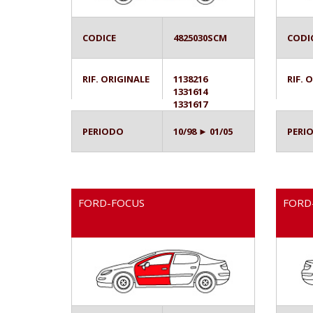
CODICE
4825030SCM
CODI
RIF. ORIGINALE
1138216
RIF. 
1331614
1331617
PERIODO
10/98 ► 01/05
PERI
FORD-FOCUS
FORD