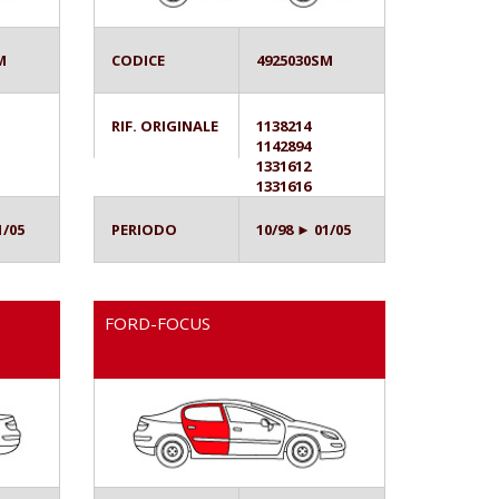
M
CODICE
4925030SM
RIF. ORIGINALE
1138214
1142894
1331612
1331616
1/05
PERIODO
10/98 ► 01/05
FORD-FOCUS