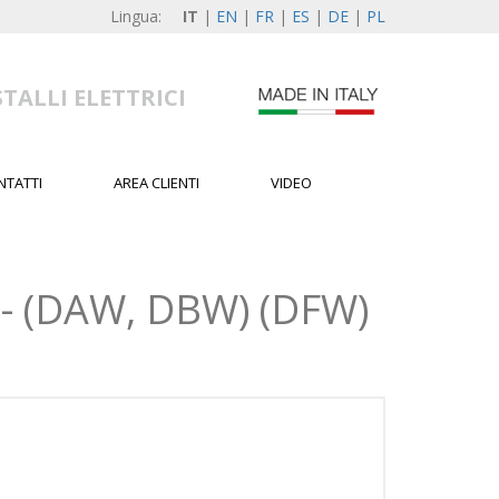
Lingua:
IT
|
EN
|
FR
|
ES
|
DE
|
PL
TALLI ELETTRICI
NTATTI
AREA CLIENTI
VIDEO
- (DAW, DBW) (DFW)