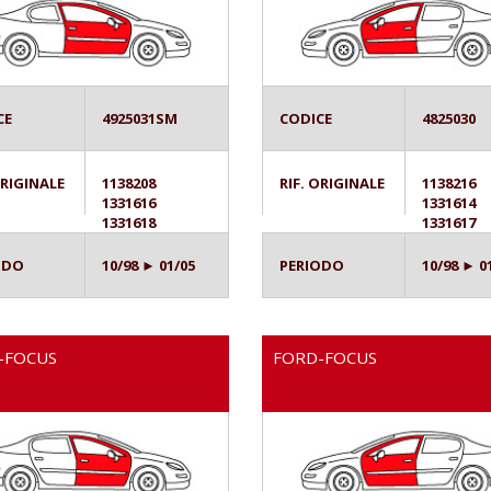
CE
4925031SM
CODICE
4825030
ORIGINALE
1138208
RIF. ORIGINALE
1138216
1331616
1331614
1331618
1331617
ODO
10/98 ► 01/05
PERIODO
10/98 ► 0
-FOCUS
FORD-FOCUS