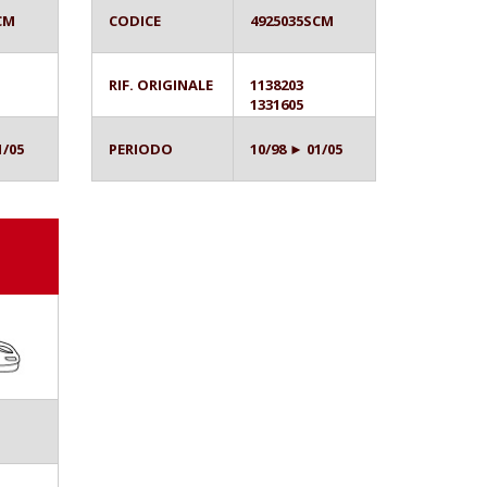
CM
CODICE
4925035SCM
RIF. ORIGINALE
1138203
1331605
1/05
PERIODO
10/98 ► 01/05