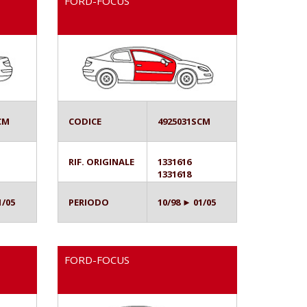
FORD-FOCUS
CM
CODICE
4925031SCM
RIF. ORIGINALE
1331616
1331618
1/05
PERIODO
10/98 ► 01/05
FORD-FOCUS