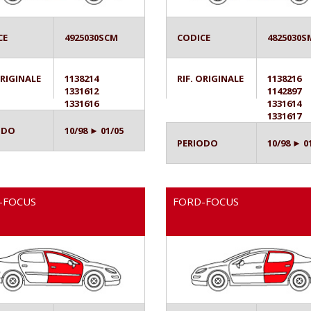
CE
4925030SCM
CODICE
4825030S
ORIGINALE
1138214
RIF. ORIGINALE
1138216
1331612
1142897
1331616
1331614
1331617
ODO
10/98 ► 01/05
PERIODO
10/98 ► 0
-FOCUS
FORD-FOCUS