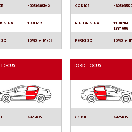
CE
4925030SM2
CODICE
4825035S
ORIGINALE
1331612
RIF. ORIGINALE
1138204
1331606
ODO
10/98 ► 01/05
PERIODO
10/98 ► 0
-FOCUS
FORD-FOCUS
CE
4825035
CODICE
4925035