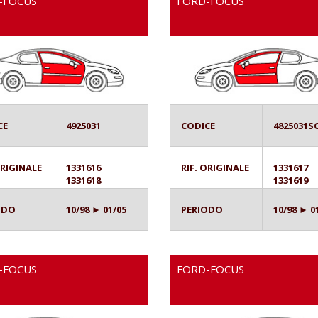
-FOCUS
FORD-FOCUS
CE
4925031
CODICE
4825031S
ORIGINALE
1331616
RIF. ORIGINALE
1331617
1331618
1331619
ODO
10/98 ► 01/05
PERIODO
10/98 ► 0
-FOCUS
FORD-FOCUS