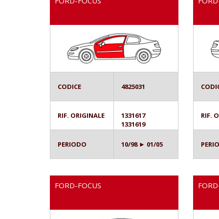
FORD-FOCUS
FORD
CODICE
4825031
CODI
RIF. ORIGINALE
1331617
RIF. 
1331619
PERIODO
10/98 ► 01/05
PERI
FORD-FOCUS
FORD