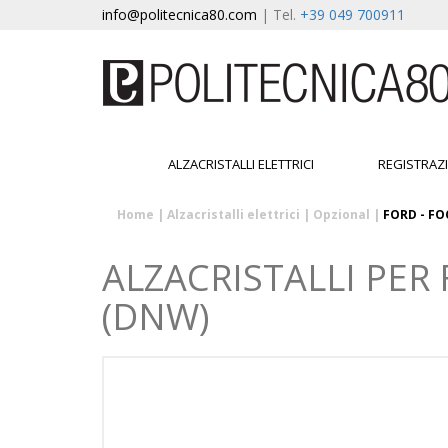
info@politecnica80.com
| Tel.
+39 049 700911
ALZACRISTALLI ELETTRICI
REGISTRAZ
Home
|
Alzacristalli elettrici
|
Opzional
|
FORD - FO
ALZACRISTALLI PER 
(DNW)