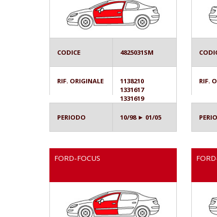
CODICE
4825031SM
CODI
RIF. ORIGINALE
1138210
RIF. 
1331617
1331619
PERIODO
10/98 ► 01/05
PERI
FORD-FOCUS
FORD