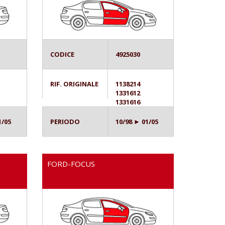
CODICE
4925030
RIF. ORIGINALE
1138214
1331612
1331616
1/05
PERIODO
10/98 ► 01/05
FORD-FOCUS