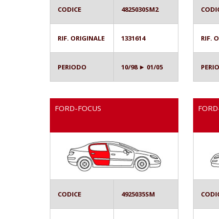
CODICE
4825030SM2
CODI
RIF. ORIGINALE
1331614
RIF. 
PERIODO
10/98 ► 01/05
PERI
FORD-FOCUS
FORD
CODICE
4925035SM
CODI