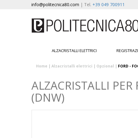
info@politecnica80.com
| Tel.
+39 049 700911
ALZACRISTALLI ELETTRICI
REGISTRAZ
Home
|
Alzacristalli elettrici
|
Opzional
|
FORD - FO
ALZACRISTALLI PER 
(DNW)