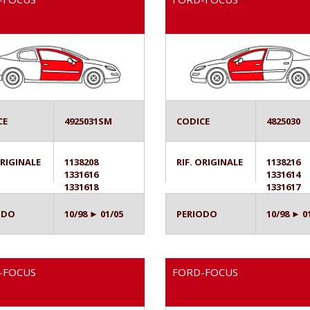
CE
4925031SM
CODICE
4825030
ORIGINALE
1138208
RIF. ORIGINALE
1138216
1331616
1331614
1331618
1331617
ODO
10/98 ► 01/05
PERIODO
10/98 ► 0
-FOCUS
FORD-FOCUS