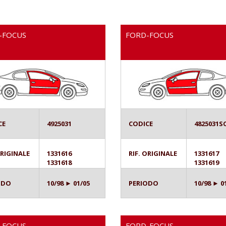
-FOCUS
FORD-FOCUS
CE
4925031
CODICE
4825031S
ORIGINALE
1331616
RIF. ORIGINALE
1331617
1331618
1331619
ODO
10/98 ► 01/05
PERIODO
10/98 ► 0
-FOCUS
FORD-FOCUS