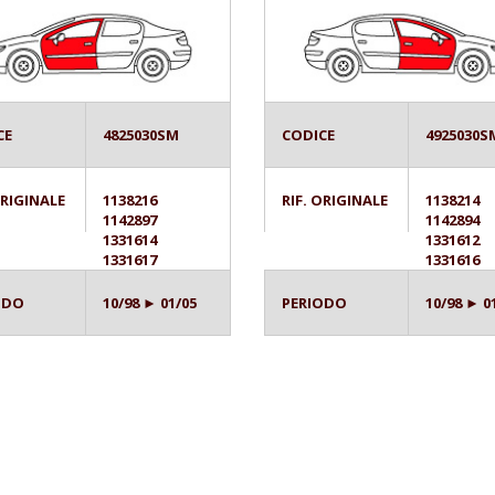
CE
4825030SM
CODICE
4925030S
ORIGINALE
1138216
RIF. ORIGINALE
1138214
1142897
1142894
1331614
1331612
1331617
1331616
ODO
10/98 ► 01/05
PERIODO
10/98 ► 0