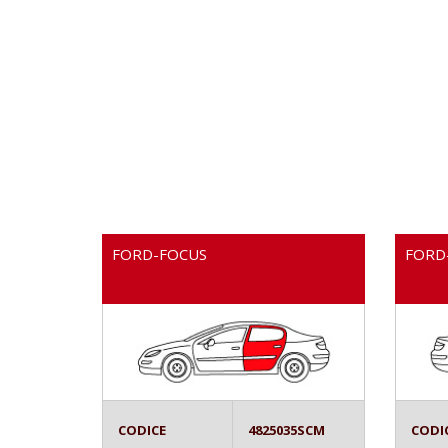
FORD-FOCUS
FORD
CODICE
4825035SCM
CODI