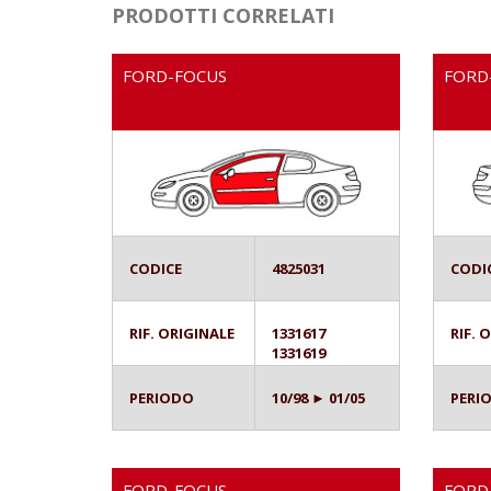
PRODOTTI CORRELATI
FORD-FOCUS
FORD
CODICE
4825031
CODI
RIF. ORIGINALE
1331617
RIF. 
1331619
PERIODO
10/98 ► 01/05
PERI
FORD-FOCUS
FORD