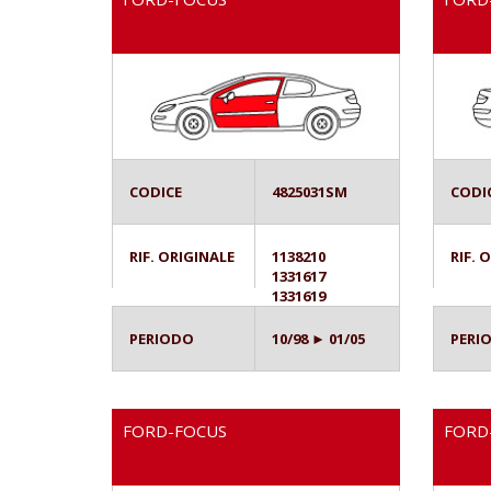
CODICE
4825031SM
CODI
RIF. ORIGINALE
1138210
RIF. 
1331617
1331619
PERIODO
10/98 ► 01/05
PERI
FORD-FOCUS
FORD