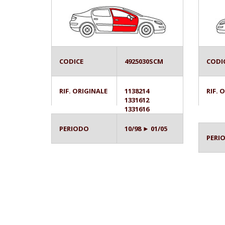
CODICE
4925030SCM
CODI
RIF. ORIGINALE
1138214
RIF. 
1331612
1331616
PERIODO
10/98 ► 01/05
PERI