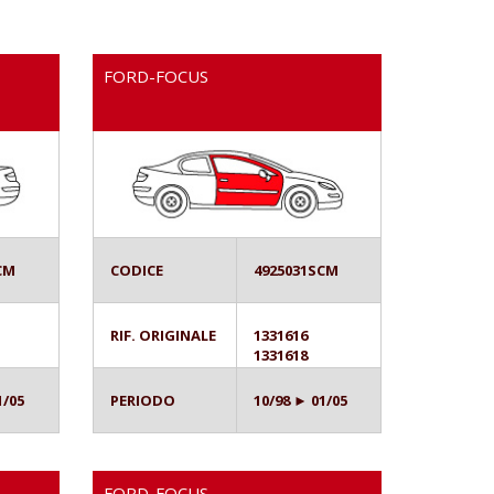
FORD-FOCUS
CM
CODICE
4925031SCM
RIF. ORIGINALE
1331616
1331618
1/05
PERIODO
10/98 ► 01/05
FORD-FOCUS