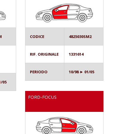
M
CODICE
4825030SM2
RIF. ORIGINALE
1331614
PERIODO
10/98 ► 01/05
1/05
FORD-FOCUS