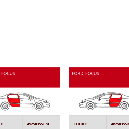
-FOCUS
FORD-FOCUS
CE
4925035SCM
CODICE
4825035S