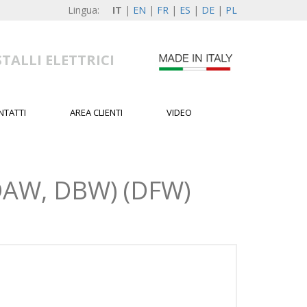
Lingua:
IT
|
EN
|
FR
|
ES
|
DE
|
PL
TALLI ELETTRICI
NTATTI
AREA CLIENTI
VIDEO
DAW, DBW) (DFW)