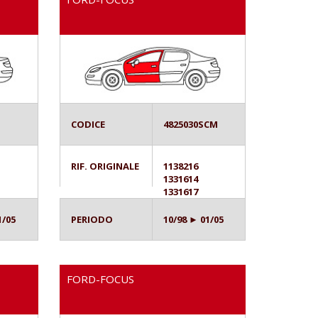
CODICE
4825030SCM
RIF. ORIGINALE
1138216
1331614
1331617
1/05
PERIODO
10/98 ► 01/05
FORD-FOCUS