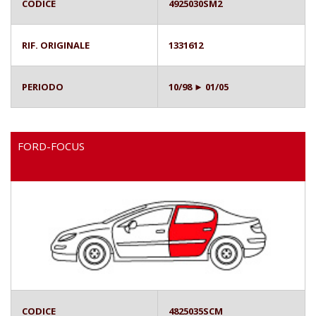
CODICE
4925030SM2
RIF. ORIGINALE
1331612
PERIODO
10/98 ► 01/05
FORD-FOCUS
CODICE
4825035SCM