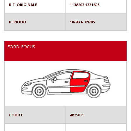
RIF. ORIGINALE
1138203 1331605
PERIODO
10/98 ► 01/05
FORD-FOCUS
CODICE
4825035