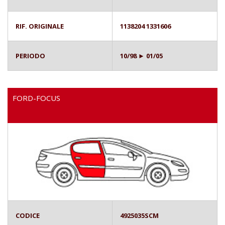
RIF. ORIGINALE
1138204 1331606
PERIODO
10/98 ► 01/05
FORD-FOCUS
CODICE
4925035SCM