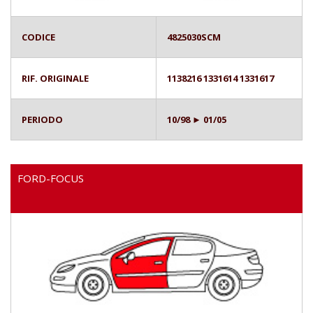
CODICE
4825030SCM
RIF. ORIGINALE
1138216 1331614 1331617
PERIODO
10/98 ► 01/05
FORD-FOCUS