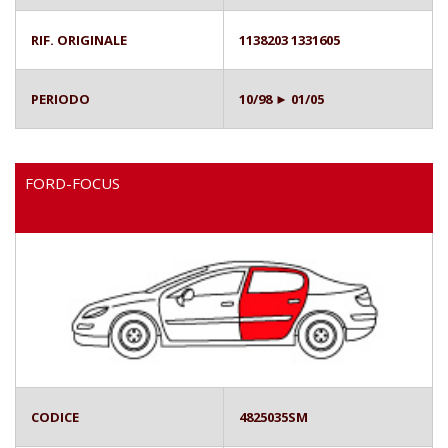
RIF. ORIGINALE
1138203 1331605
PERIODO
10/98 ► 01/05
FORD-FOCUS
CODICE
4825035SM