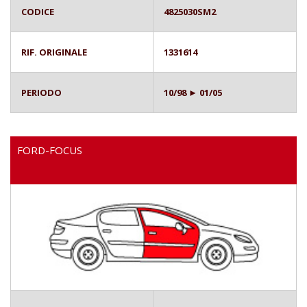
CODICE
4825030SM2
RIF. ORIGINALE
1331614
PERIODO
10/98 ► 01/05
FORD-FOCUS