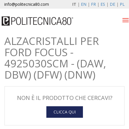
info@politecnica80.com
IT
|
EN
|
FR
|
ES
|
DE
|
PL
Tog
nav
ALZACRISTALLI PER
domenica 9 agosto 2026
FORD FOCUS -
Alzacristalli elettrici
4925030SCM - (DAW,
Registrazione garanzia
DBW) (DFW) (DNW)
Azienda
News & Eventi
NON È IL PRODOTTO CHE CERCAVI?
Contatti
CLICCA QUI
Area Clienti