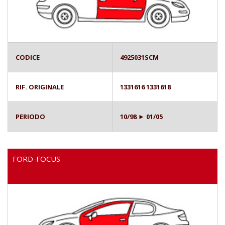
CODICE
4925031SCM
RIF. ORIGINALE
1331616 1331618
PERIODO
10/98 ► 01/05
FORD-FOCUS