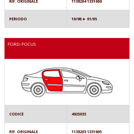
RIF. ORIGINALE
1138204 1331606
PERIODO
10/98 ► 01/05
FORD-FOCUS
CODICE
4925035
RIF. ORIGINALE
1138203 1331605