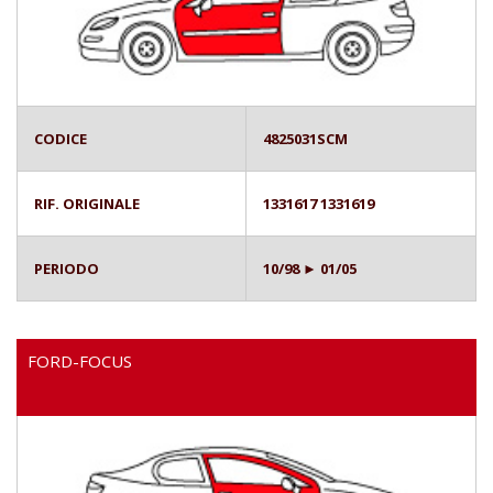
CODICE
4825031SCM
RIF. ORIGINALE
1331617 1331619
PERIODO
10/98 ► 01/05
FORD-FOCUS