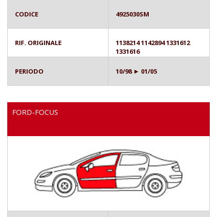
CODICE
4925030SM
RIF. ORIGINALE
1138214 1142894 1331612
1331616
PERIODO
10/98 ► 01/05
FORD-FOCUS