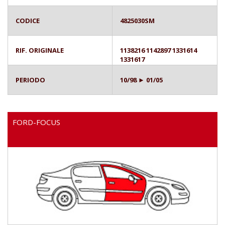
CODICE
4825030SM
RIF. ORIGINALE
1138216 1142897 1331614
1331617
PERIODO
10/98 ► 01/05
FORD-FOCUS