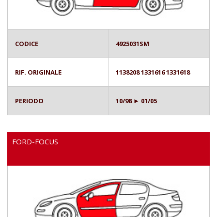
CODICE
4925031SM
RIF. ORIGINALE
1138208 1331616 1331618
PERIODO
10/98 ► 01/05
FORD-FOCUS