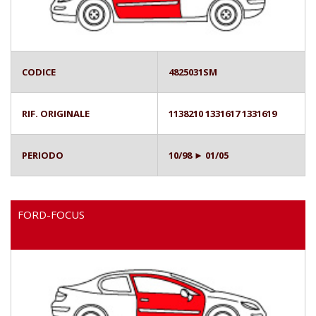
CODICE
4825031SM
RIF. ORIGINALE
1138210 1331617 1331619
PERIODO
10/98 ► 01/05
FORD-FOCUS