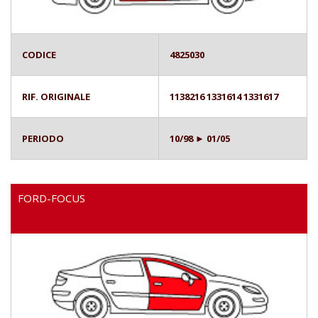
CODICE
4825030
RIF. ORIGINALE
1138216 1331614 1331617
PERIODO
10/98 ► 01/05
FORD-FOCUS