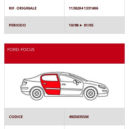
RIF. ORIGINALE
1138204 1331606
PERIODO
10/98 ► 01/05
FORD-FOCUS
CODICE
4925035SM