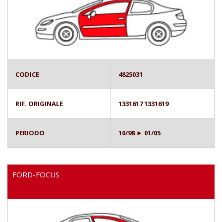
CODICE
4825031
RIF. ORIGINALE
1331617 1331619
PERIODO
10/98 ► 01/05
FORD-FOCUS