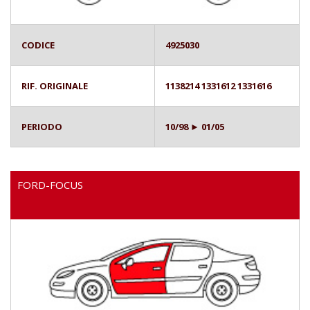
CODICE
4925030
RIF. ORIGINALE
1138214 1331612 1331616
PERIODO
10/98 ► 01/05
FORD-FOCUS