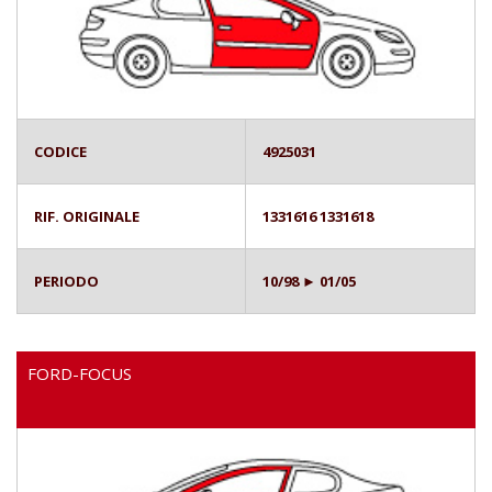
CODICE
4925031
RIF. ORIGINALE
1331616 1331618
PERIODO
10/98 ► 01/05
FORD-FOCUS