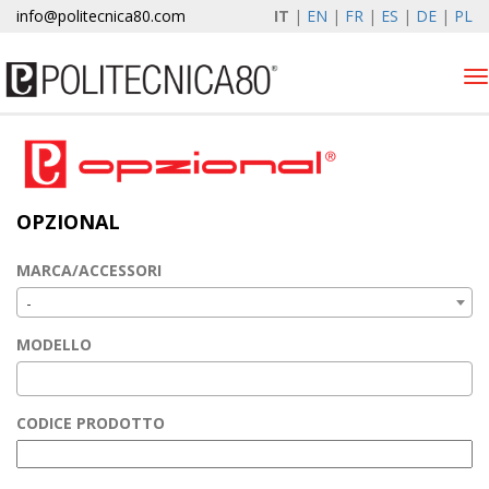
info@politecnica80.com
IT
|
EN
|
FR
|
ES
|
DE
|
PL
Tog
nav
venerdì 7 agosto 2026
Alzacristalli elettrici
OPZIONAL
Opzional
Autolift
MARCA/ACCESSORI
Elewind
-
Registrazione garanzia
MODELLO
Azienda
News & Eventi
CODICE PRODOTTO
Contatti