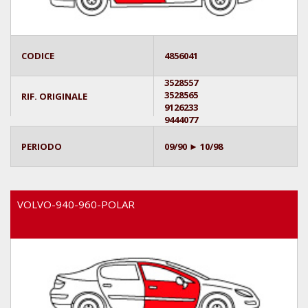
CODICE
4856041
3528557
3528565
RIF. ORIGINALE
9126233
9444077
PERIODO
09/90 ► 10/98
VOLVO-940-960-POLAR