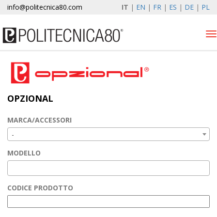
info@politecnica80.com
IT
|
EN
|
FR
|
ES
|
DE
|
PL
Tog
nav
domenica 9 agosto 2026
Alzacristalli elettrici
OPZIONAL
Opzional
Autolift
MARCA/ACCESSORI
Elewind
-
Registrazione garanzia
MODELLO
Azienda
News & Eventi
CODICE PRODOTTO
Contatti