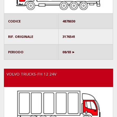
CODICE
4878030
RIF. ORIGINALE
3176541
PERIODO
08/93 ►
VOLVO TRUCKS-FH 12 24V