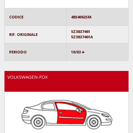
CODICE
4854062SM
5Z3837461
RIF. ORIGINALE
5Z3837461A
PERIODO
10/03 ►
VOLKSWAGEN-FOX