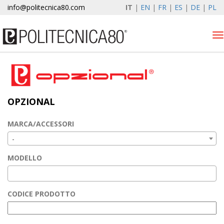
info@politecnica80.com
IT
|
EN
|
FR
|
ES
|
DE
|
PL
Tog
nav
sabato 8 agosto 2026
Alzacristalli elettrici
OPZIONAL
Opzional
Autolift
MARCA/ACCESSORI
Elewind
-
Registrazione garanzia
MODELLO
Azienda
News & Eventi
CODICE PRODOTTO
Contatti