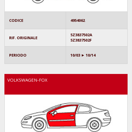
CODICE
4954062
5Z3837502A
RIF. ORIGINALE
5Z3837502F
PERIODO
10/03 ► 10/14
VOLKSWAGEN-FOX