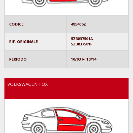
CODICE
4854062
5Z3837501A
RIF. ORIGINALE
5Z3837501F
PERIODO
10/03 ► 10/14
VOLKSWAGEN-FOX