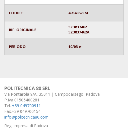
CODICE
4954062SM
5Z3837462
RIF. ORIGINALE
5Z3837462A
PERIODO
10/03 ►
POLITECNICA 80 SRL
Via Pontarola 9/A, 35011 | Campodarsego, Padova
P.Iva 01505400281
Tel.
+39 049700911
Fax.+39 049700154
info@politecnica80.com
Reg. Impresa di Padova