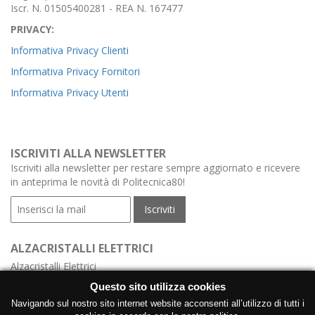
Iscr. N. 01505400281 - REA N. 167477
PRIVACY:
Informativa Privacy Clienti
Informativa Privacy Fornitori
Informativa Privacy Utenti
ISCRIVITI ALLA NEWSLETTER
Iscriviti alla newsletter per restare sempre aggiornato e ricevere
in anteprima le novità di Politecnica80!
ALZACRISTALLI ELETTRICI
Alzacristalli Elettrici
Alzacristalli Elettrici Meccanismo
Questo sito utilizza cookies
Alzacristalli Elettrici con Centralina
Navigando sul nostro sito internet website acconsenti all’utilizzo di tutti i