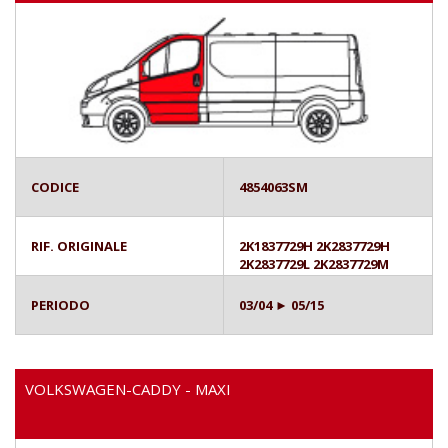
CODICE
4854063SM
RIF. ORIGINALE
2K1837729H 2K2837729H
2K2837729L 2K2837729M
PERIODO
03/04 ► 05/15
VOLKSWAGEN-CADDY - MAXI