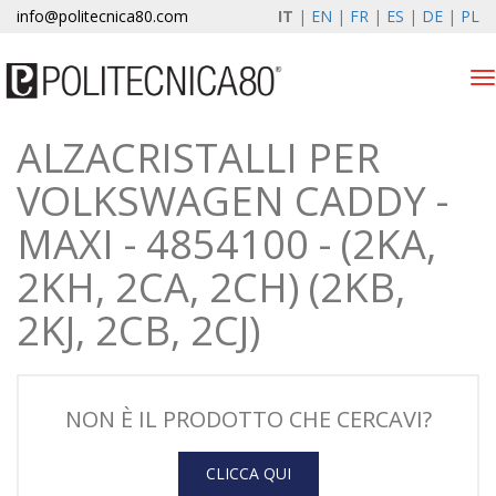
info@politecnica80.com
IT
|
EN
|
FR
|
ES
|
DE
|
PL
Tog
nav
ALZACRISTALLI PER
giovedì 6 agosto 2026
VOLKSWAGEN CADDY -
Alzacristalli elettrici
MAXI - 4854100 - (2KA,
Registrazione garanzia
2KH, 2CA, 2CH) (2KB,
Azienda
2KJ, 2CB, 2CJ)
News & Eventi
Contatti
NON È IL PRODOTTO CHE CERCAVI?
Area Clienti
CLICCA QUI