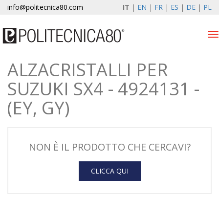
info@politecnica80.com
IT
|
EN
|
FR
|
ES
|
DE
|
PL
Tog
nav
ALZACRISTALLI PER
venerdì 7 agosto 2026
SUZUKI SX4 - 4924131 -
Alzacristalli elettrici
(EY, GY)
Registrazione garanzia
Azienda
NON È IL PRODOTTO CHE CERCAVI?
News & Eventi
CLICCA QUI
Contatti
Area Clienti