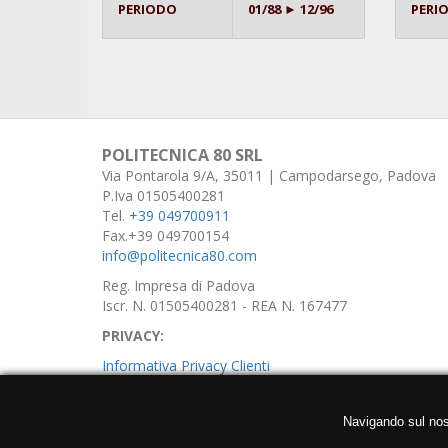
PERIODO
01/88 ► 12/96
PERI
POLITECNICA 80 SRL
Via Pontarola 9/A, 35011 | Campodarsego, Padova
P.Iva 01505400281
Tel.
+39 049700911
Fax.+39 049700154
info@politecnica80.com
Reg. Impresa di Padova
Iscr. N. 01505400281 - REA N. 167477
PRIVACY:
Informativa Privacy Clienti
Informativa Privacy Fornitori
Navigando sul nostr
Informativa Privacy Utenti