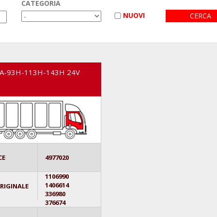
CATEGORIA
NUOVI
A-93H-113H-143H 24V
CE
4977020
1106990
1406614
ORIGINALE
336980
376674