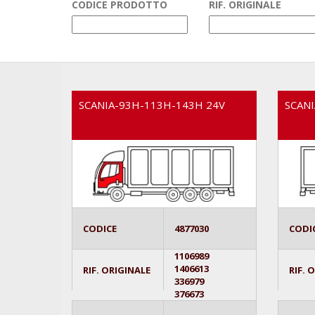
CODICE PRODOTTO
RIF. ORIGINALE
SCANIA-93H-113H-143H 24V
SCANI
CODICE
4877030
CODI
1106989
1406613
RIF. ORIGINALE
RIF. 
336979
376673