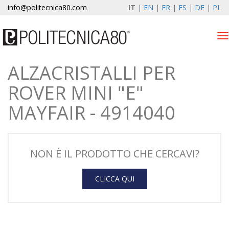
info@politecnica80.com
IT
|
EN
|
FR
|
ES
|
DE
|
PL
Tog
nav
ALZACRISTALLI PER
venerdì 7 agosto 2026
ROVER MINI "E"
Alzacristalli elettrici
MAYFAIR - 4914040
Registrazione garanzia
Azienda
NON È IL PRODOTTO CHE CERCAVI?
News & Eventi
CLICCA QUI
Contatti
Area Clienti