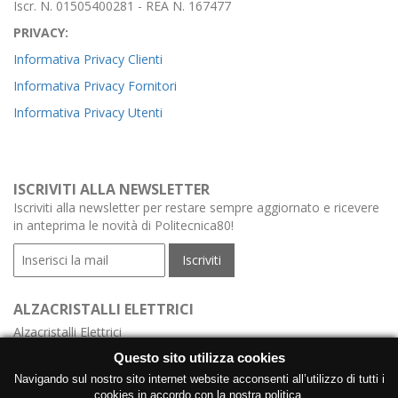
Iscr. N. 01505400281 - REA N. 167477
PRIVACY:
Informativa Privacy Clienti
Informativa Privacy Fornitori
Informativa Privacy Utenti
ISCRIVITI ALLA NEWSLETTER
Iscriviti alla newsletter per restare sempre aggiornato e ricevere
in anteprima le novità di Politecnica80!
ALZACRISTALLI ELETTRICI
Alzacristalli Elettrici
Alzacristalli Elettrici Meccanismo
Questo sito utilizza cookies
Alzacristalli Elettrici con Centralina
Navigando sul nostro sito internet website acconsenti all’utilizzo di tutti i
cookies in accordo con la nostra politica.