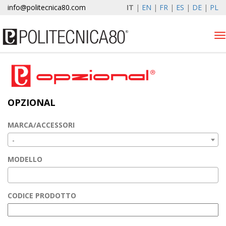
info@politecnica80.com
IT
|
EN
|
FR
|
ES
|
DE
|
PL
Tog
nav
sabato 8 agosto 2026
Alzacristalli elettrici
OPZIONAL
Opzional
Autolift
MARCA/ACCESSORI
Elewind
-
Registrazione garanzia
MODELLO
Azienda
News & Eventi
CODICE PRODOTTO
Contatti