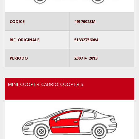
CODICE
4917002SM
RIF. ORIGINALE
51332756084
PERIODO
2007 ► 2013
MINI-COOPER-CABRIO-COOPER S