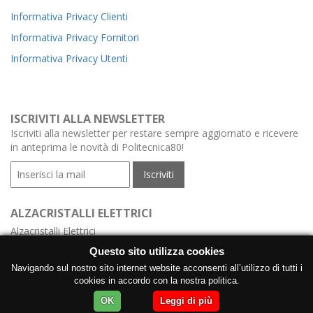
Informativa Privacy Clienti
Informativa Privacy Fornitori
Informativa Privacy Utenti
ISCRIVITI ALLA NEWSLETTER
Iscriviti alla newsletter per restare sempre aggiornato e ricevere
in anteprima le novità di Politecnica80!
ALZACRISTALLI ELETTRICI
Alzacristalli Elettrici
Alzacristalli Elettrici Meccanismo
Questo sito utilizza cookies
Alzacristalli Elettrici con Centralina
Navigando sul nostro sito internet website acconsenti all’utilizzo di tutti i
cookies in accordo con la nostra politica.
Produzione Alzacristalli Elettrici con Motore
OK
Leggi di più