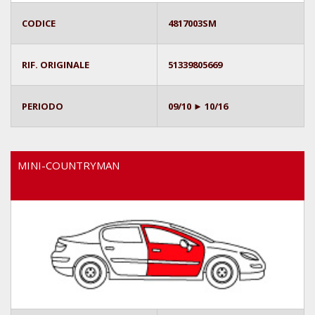
CODICE
4817003SM
RIF. ORIGINALE
51339805669
PERIODO
09/10 ► 10/16
MINI-COUNTRYMAN