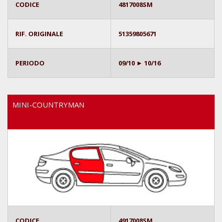
CODICE
4817008SM
RIF. ORIGINALE
51359805671
PERIODO
09/10 ► 10/16
MINI-COUNTRYMAN
CODICE
4917008SM