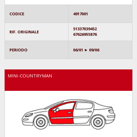
CODICE
4917001
51337039452
RIF. ORIGINALE
67626955876
PERIODO
06/01 ► 09/06
MINI-COUNTRYMAN