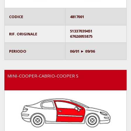
CODICE
4817001
51337039451
RIF. ORIGINALE
67626955875
PERIODO
06/01 ► 09/06
MINI-COOPER-CABRIO-COOPER S