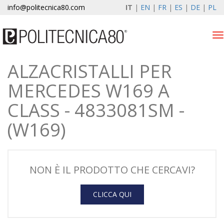
info@politecnica80.com
IT
|
EN
|
FR
|
ES
|
DE
|
PL
Tog
nav
ALZACRISTALLI PER
domenica 9 agosto 2026
MERCEDES W169 A
Alzacristalli elettrici
CLASS - 4833081SM -
Registrazione garanzia
(W169)
Azienda
News & Eventi
NON È IL PRODOTTO CHE CERCAVI?
Contatti
CLICCA QUI
Area Clienti