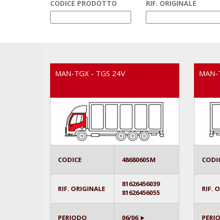
CODICE PRODOTTO
RIF. ORIGINALE
MAN-TGX - TGS 24V
MAN-T
CODICE
4868060SM
CODI
81626456039
RIF. ORIGINALE
RIF. 
81626456055
PERIODO
06/06 ►
PERI