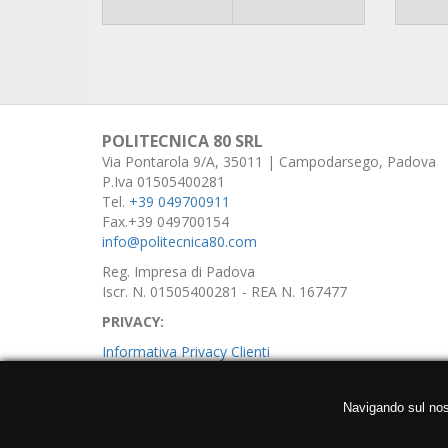
POLITECNICA 80 SRL
Via Pontarola 9/A, 35011 | Campodarsego, Padova
P.Iva 01505400281
Tel.
+39 049700911
Fax.+39 049700154
info@politecnica80.com
Reg. Impresa di Padova
Iscr. N. 01505400281 - REA N. 167477
PRIVACY:
Informativa Privacy Clienti
Informativa Privacy Fornitori
Navigando sul nostr
Informativa Privacy Utenti