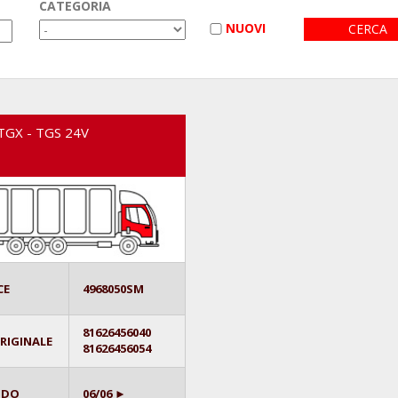
CATEGORIA
NUOVI
GX - TGS 24V
CE
4968050SM
81626456040
ORIGINALE
81626456054
ODO
06/06 ►