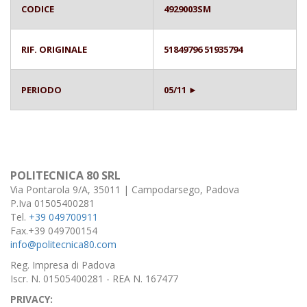
CODICE
4929003SM
RIF. ORIGINALE
51849796 51935794
PERIODO
05/11 ►
POLITECNICA 80 SRL
Via Pontarola 9/A, 35011 | Campodarsego, Padova
P.Iva 01505400281
Tel.
+39 049700911
Fax.+39 049700154
info@politecnica80.com
Reg. Impresa di Padova
Iscr. N. 01505400281 - REA N. 167477
PRIVACY: