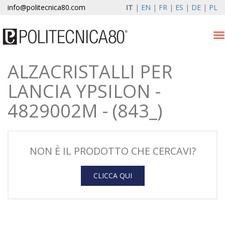
info@politecnica80.com
IT
|
EN
|
FR
|
ES
|
DE
|
PL
Tog
nav
ALZACRISTALLI PER
domenica 9 agosto 2026
LANCIA YPSILON -
Alzacristalli elettrici
4829002M - (843_)
Registrazione garanzia
Azienda
NON È IL PRODOTTO CHE CERCAVI?
News & Eventi
CLICCA QUI
Contatti
Area Clienti