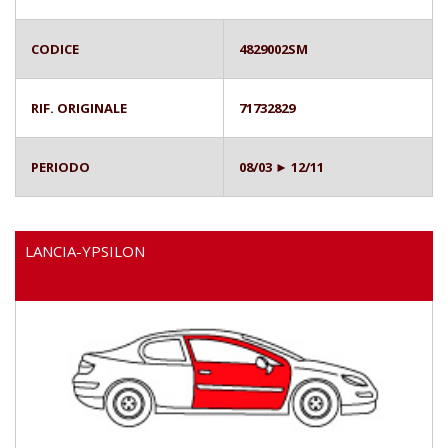
CODICE
4829002SM
RIF. ORIGINALE
71732829
PERIODO
08/03 ► 12/11
LANCIA-YPSILON