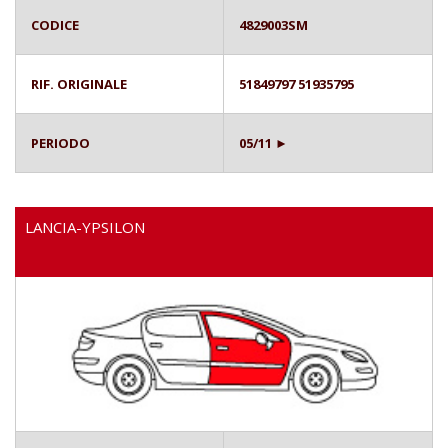
CODICE
4829003SM
RIF. ORIGINALE
51849797 51935795
PERIODO
05/11 ►
LANCIA-YPSILON