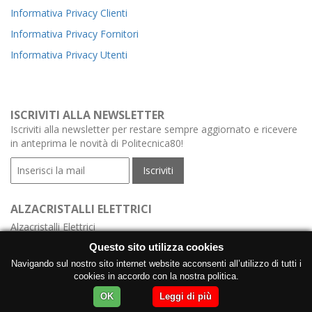
Informativa Privacy Clienti
Informativa Privacy Fornitori
Informativa Privacy Utenti
ISCRIVITI ALLA NEWSLETTER
Iscriviti alla newsletter per restare sempre aggiornato e ricevere
in anteprima le novità di Politecnica80!
ALZACRISTALLI ELETTRICI
Alzacristalli Elettrici
Alzacristalli Elettrici Meccanismo
Questo sito utilizza cookies
Alzacristalli Elettrici con Centralina
Navigando sul nostro sito internet website acconsenti all’utilizzo di tutti i
cookies in accordo con la nostra politica.
Produzione Alzacristalli Elettrici con Motore
OK
Leggi di più