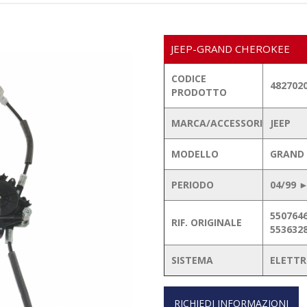
JEEP-GRAND CHEROKEE
CODICE
482702
PRODOTTO
MARCA/ACCESSORI
JEEP
MODELLO
GRAND 
PERIODO
04/99 ►
550764
RIF. ORIGINALE
553632
SISTEMA
ELETTR
RICHIEDI INFORMAZIONI