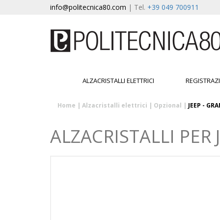
info@politecnica80.com
| Tel.
+39 049 700911
ALZACRISTALLI ELETTRICI
REGISTRAZ
Home
|
Alzacristalli elettrici
|
Opzional
|
JEEP - GR
ALZACRISTALLI PER 