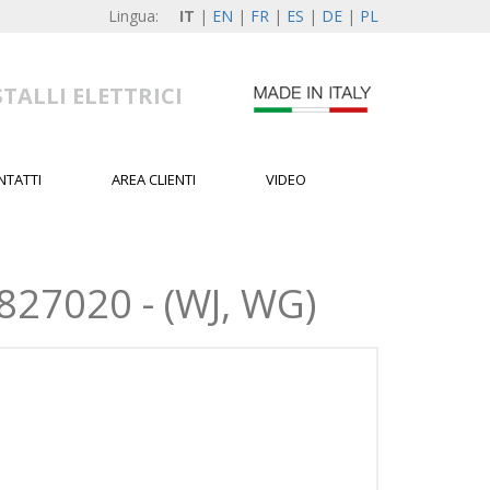
Lingua:
IT
|
EN
|
FR
|
ES
|
DE
|
PL
TALLI ELETTRICI
NTATTI
AREA CLIENTI
VIDEO
27020 - (WJ, WG)