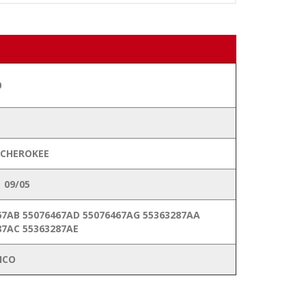
0
CHEROKEE
 09/05
67AB 55076467AD 55076467AG 55363287AA
87AC 55363287AE
ICO