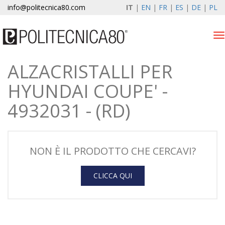
info@politecnica80.com
IT
|
EN
|
FR
|
ES
|
DE
|
PL
Tog
nav
ALZACRISTALLI PER
giovedì 6 agosto 2026
HYUNDAI COUPE' -
Alzacristalli elettrici
4932031 - (RD)
Registrazione garanzia
Azienda
NON È IL PRODOTTO CHE CERCAVI?
News & Eventi
CLICCA QUI
Contatti
Area Clienti