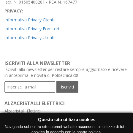
Iscr. N. 01505400281 - REA N. 167477
PRIVACY:
Informativa Privacy Clienti
Informativa Privacy Fornitori
Informativa Privacy Utenti
ISCRIVITI ALLA NEWSLETTER
Iscriviti alla newsletter per restare sempre aggiornato e ricevere
in anteprima le novità di Politecnica80!
ALZACRISTALLI ELETTRICI
Alzacristalli Elettrici
Alzacristalli Elettrici Meccanismo
Questo sito utilizza cookies
Alzacristalli Elettrici con Centralina
Navigando sul nostro sito internet website acconsenti all’utilizzo di tutti i
cookies in accordo con la nostra politica.