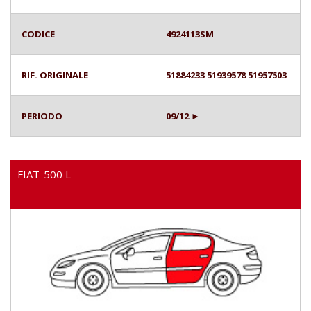
CODICE
4924113SM
RIF. ORIGINALE
51884233 51939578 51957503
PERIODO
09/12 ►
FIAT-500 L