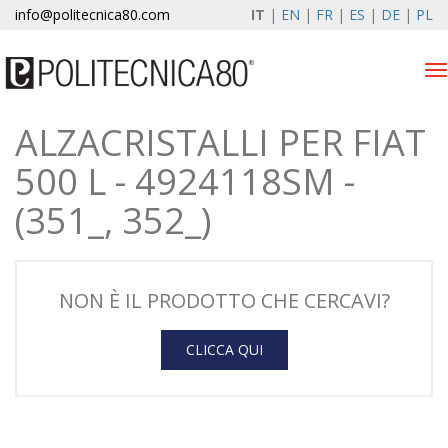
info@politecnica80.com
IT
|
EN
|
FR
|
ES
|
DE
|
PL
Tog
nav
ALZACRISTALLI PER FIAT
venerdì 7 agosto 2026
500 L - 4924118SM -
Alzacristalli elettrici
(351_, 352_)
Registrazione garanzia
Azienda
NON È IL PRODOTTO CHE CERCAVI?
News & Eventi
CLICCA QUI
Contatti
Area Clienti