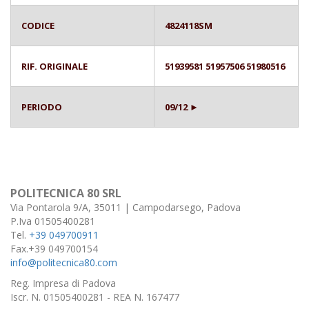
CODICE
4824118SM
RIF. ORIGINALE
51939581 51957506 51980516
PERIODO
09/12 ►
POLITECNICA 80 SRL
Via Pontarola 9/A, 35011 | Campodarsego, Padova
P.Iva 01505400281
Tel.
+39 049700911
Fax.+39 049700154
info@politecnica80.com
Reg. Impresa di Padova
Iscr. N. 01505400281 - REA N. 167477