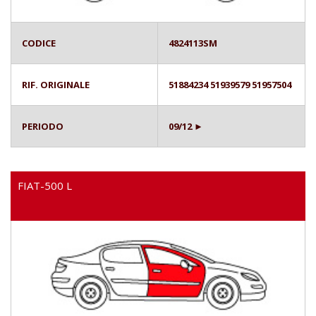
CODICE
4824113SM
RIF. ORIGINALE
51884234 51939579 51957504
PERIODO
09/12 ►
FIAT-500 L