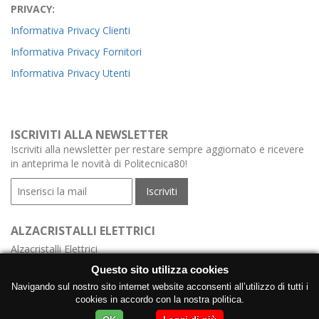
PRIVACY:
Informativa Privacy Clienti
Informativa Privacy Fornitori
Informativa Privacy Utenti
ISCRIVITI ALLA NEWSLETTER
Iscriviti alla newsletter per restare sempre aggiornato e ricevere
in anteprima le novità di Politecnica80!
ALZACRISTALLI ELETTRICI
Alzacristalli Elettrici
Alzacristalli Elettrici Meccanismo
Questo sito utilizza cookies
Alzacristalli Elettrici con Centralina
Navigando sul nostro sito internet website acconsenti all’utilizzo di tutti i
cookies in accordo con la nostra politica.
Produzione Alzacristalli Elettrici con Motore