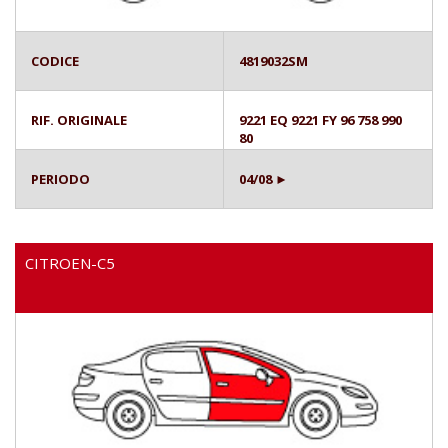
CODICE
4819032SM
RIF. ORIGINALE
9221 EQ 9221 FY 96 758 990
80
PERIODO
04/08 ►
CITROEN-C5