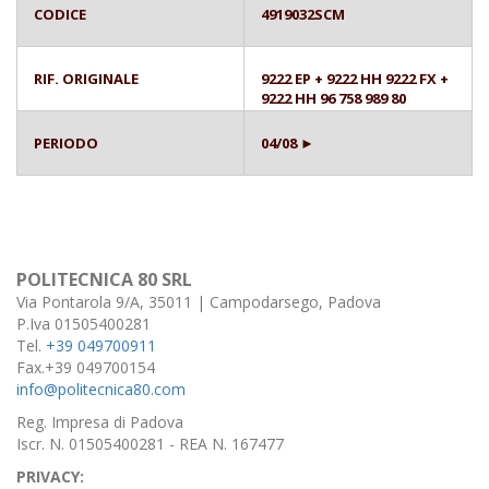
CODICE
4919032SCM
RIF. ORIGINALE
9222 EP + 9222 HH 9222 FX +
9222 HH 96 758 989 80
PERIODO
04/08 ►
POLITECNICA 80 SRL
Via Pontarola 9/A, 35011 | Campodarsego, Padova
P.Iva 01505400281
Tel.
+39 049700911
Fax.+39 049700154
info@politecnica80.com
Reg. Impresa di Padova
Iscr. N. 01505400281 - REA N. 167477
PRIVACY: