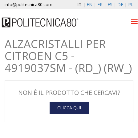
info@politecnica80.com
IT
|
EN
|
FR
|
ES
|
DE
|
PL
Tog
nav
ALZACRISTALLI PER
lunedì 10 agosto 2026
CITROEN C5 -
Alzacristalli elettrici
4919037SM - (RD_) (RW_)
Registrazione garanzia
Azienda
NON È IL PRODOTTO CHE CERCAVI?
News & Eventi
CLICCA QUI
Contatti
Area Clienti