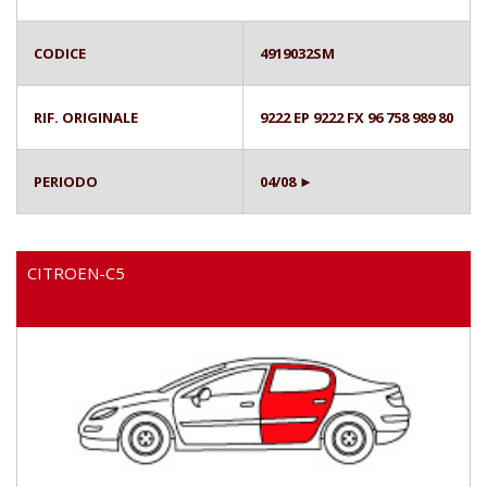
CODICE
4919032SM
RIF. ORIGINALE
9222 EP 9222 FX 96 758 989 80
PERIODO
04/08 ►
CITROEN-C5