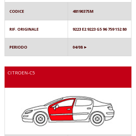
CODICE
4819037SM
RIF. ORIGINALE
9223 E2 9223 G5 96 759 152 80
PERIODO
04/08 ►
CITROEN-C5