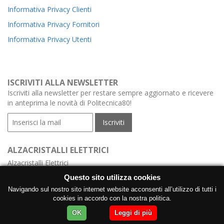
Informativa Privacy Clienti
Informativa Privacy Fornitori
Informativa Privacy Utenti
ISCRIVITI ALLA NEWSLETTER
Iscriviti alla newsletter per restare sempre aggiornato e ricevere
in anteprima le novità di Politecnica80!
ALZACRISTALLI ELETTRICI
Alzacristalli Elettrici
Alzacristalli Elettrici Meccanismo
Questo sito utilizza cookies
Alzacristalli Elettrici con Centralina
Navigando sul nostro sito internet website acconsenti all’utilizzo di tutti i
cookies in accordo con la nostra politica.
Produzione Alzacristalli Elettrici con Motore
OK
Leggi di più