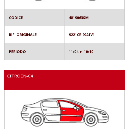
CODICE
4819063SM
RIF. ORIGINALE
9221CR 9221V1
PERIODO
11/04 ► 10/10
CITROEN-C4