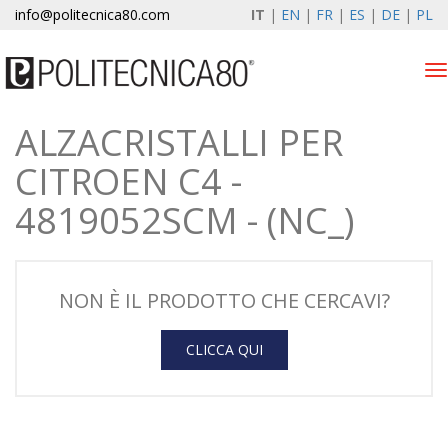
info@politecnica80.com
IT
|
EN
|
FR
|
ES
|
DE
|
PL
Tog
nav
ALZACRISTALLI PER
venerdì 7 agosto 2026
CITROEN C4 -
Alzacristalli elettrici
4819052SCM - (NC_)
Registrazione garanzia
Azienda
NON È IL PRODOTTO CHE CERCAVI?
News & Eventi
CLICCA QUI
Contatti
Area Clienti