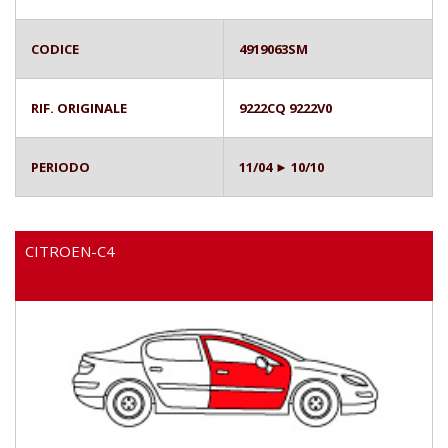
CODICE
4919063SM
RIF. ORIGINALE
9222CQ 9222V0
PERIODO
11/04 ► 10/10
CITROEN-C4