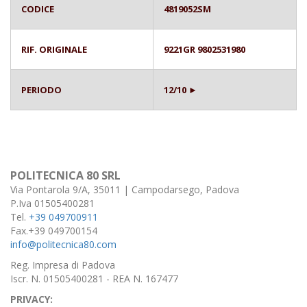
CODICE
4819052SM
RIF. ORIGINALE
9221GR 9802531980
PERIODO
12/10 ►
POLITECNICA 80 SRL
Via Pontarola 9/A, 35011 | Campodarsego, Padova
P.Iva 01505400281
Tel.
+39 049700911
Fax.+39 049700154
info@politecnica80.com
Reg. Impresa di Padova
Iscr. N. 01505400281 - REA N. 167477
PRIVACY: