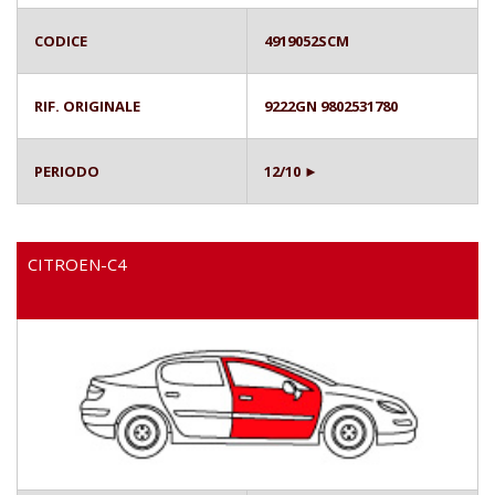
CODICE
4919052SCM
RIF. ORIGINALE
9222GN 9802531780
PERIODO
12/10 ►
CITROEN-C4