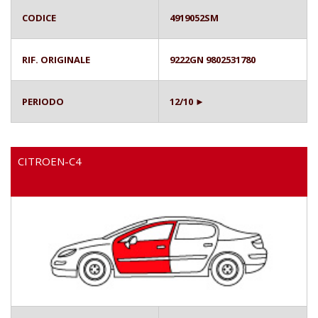
CODICE
4919052SM
RIF. ORIGINALE
9222GN 9802531780
PERIODO
12/10 ►
CITROEN-C4