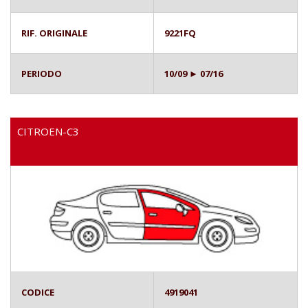
RIF. ORIGINALE
9221FQ
PERIODO
10/09 ► 07/16
CITROEN-C3
CODICE
4919041