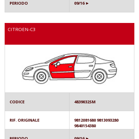
PERIODO
09/16 ►
CITROEN-C3
CODICE
4839032SM
RIF. ORIGINALE
9812081680 9813093280
9840154380
PERIODO
09/16 ►