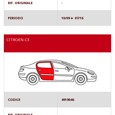
RIF. ORIGINALE
-
PERIODO
10/09 ► 07/16
CITROEN-C3
CODICE
4919046
RIF. ORIGINALE
-