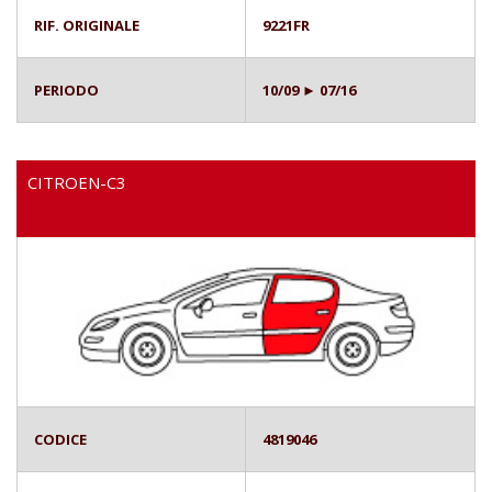
RIF. ORIGINALE
9221FR
PERIODO
10/09 ► 07/16
CITROEN-C3
CODICE
4819046