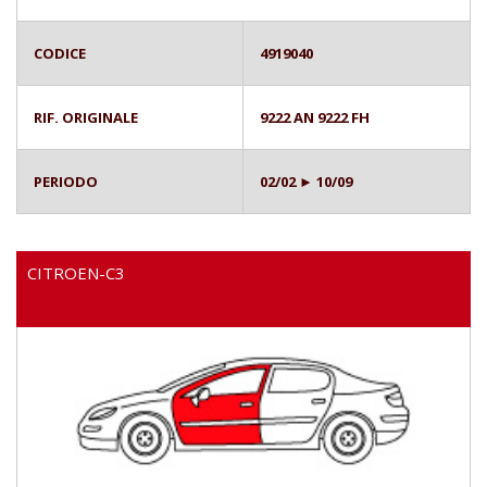
CODICE
4919040
RIF. ORIGINALE
9222 AN 9222 FH
PERIODO
02/02 ► 10/09
CITROEN-C3