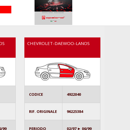
OS
CHEVROLET-DAEWOO-LANOS
CODICE
4922040
RIF. ORIGINALE
96225384
6/99
PERIODO
02/97 ► 06/99