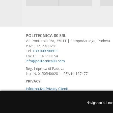
POLITECNICA 80 SRL
Via Pontarola 9/A, 35011 | Campodarsego, Padova
P.Iva 01505400281
Tel.
+39 049700911
Fax.+39 049700154
info@politecnica80.com
Reg. Impresa di Padova
Iscr. N. 01505400281 - REA N. 167477
PRIVACY:
Informativa Privacy Clienti
Informativa Privacy Fornitori
Navigando sul nostr
Informativa Privacy Utenti