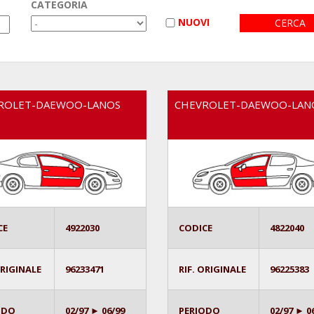
CATEGORIA
NUOVI
ROLET-DAEWOO-LANOS
CHEVROLET-DAEWOO-LAN
CE
4922030
CODICE
4822040
ORIGINALE
96233471
RIF. ORIGINALE
96225383
ODO
02/97 ► 06/99
PERIODO
02/97 ► 0