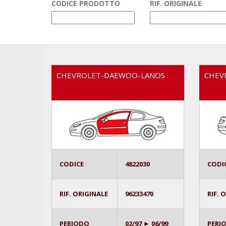
CODICE PRODOTTO
RIF. ORIGINALE
CHEVROLET-DAEWOO-LANOS
CHEV
CODICE
4822030
CODI
RIF. ORIGINALE
96233470
RIF. 
PERIODO
02/97 ► 06/99
PERI