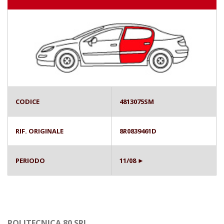
CODICE
4813075SM
RIF. ORIGINALE
8R0839461D
PERIODO
11/08 ►
POLITECNICA 80 SRL