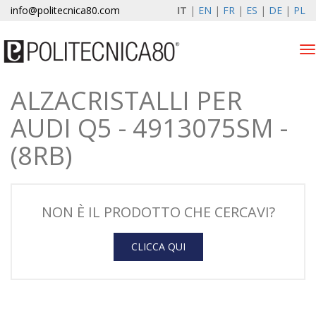
info@politecnica80.com
IT
|
EN
|
FR
|
ES
|
DE
|
PL
Tog
nav
ALZACRISTALLI PER
sabato 8 agosto 2026
AUDI Q5 - 4913075SM -
Alzacristalli elettrici
(8RB)
Registrazione garanzia
Azienda
NON È IL PRODOTTO CHE CERCAVI?
News & Eventi
CLICCA QUI
Contatti
Area Clienti