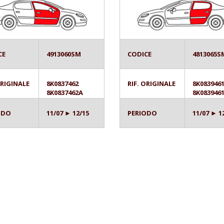
CE
4913060SM
CODICE
4813065S
ORIGINALE
8K0837462
RIF. ORIGINALE
8K083946
8K0837462A
8K083946
ODO
11/07 ► 12/15
PERIODO
11/07 ► 1