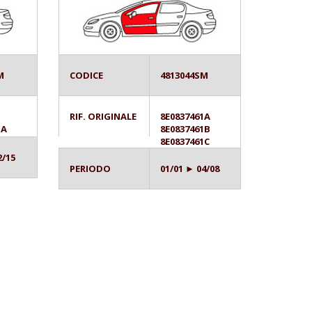
M
CODICE
4813044SM
1
RIF. ORIGINALE
8E0837461A
1A
8E0837461B
8E0837461C
2/15
PERIODO
01/01 ► 04/08