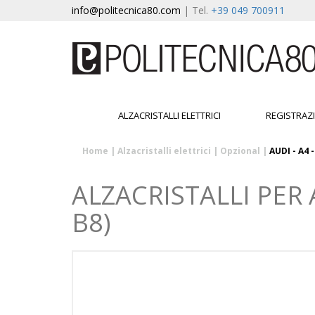
info@politecnica80.com
| Tel.
+39 049 700911
ALZACRISTALLI ELETTRICI
REGISTRAZ
Home
|
Alzacristalli elettrici
|
Opzional
|
AUDI - A4 
ALZACRISTALLI PER A
B8)