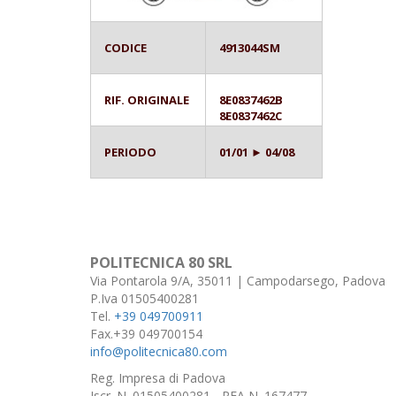
CODICE
4913044SM
RIF. ORIGINALE
8E0837462B
8E0837462C
PERIODO
01/01 ► 04/08
POLITECNICA 80 SRL
Via Pontarola 9/A, 35011 | Campodarsego, Padova
P.Iva 01505400281
Tel.
+39 049700911
Fax.+39 049700154
info@politecnica80.com
Reg. Impresa di Padova
Iscr. N. 01505400281 - REA N. 167477