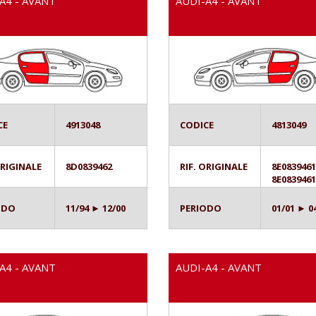
A4 - AVANT
AUDI-A4 - AVANT
CE
4913048
CODICE
4813049
ORIGINALE
8D0839462
RIF. ORIGINALE
8E083946
8E083946
ODO
11/94 ► 12/00
PERIODO
01/01 ► 0
A4 - AVANT
AUDI-A4 - AVANT