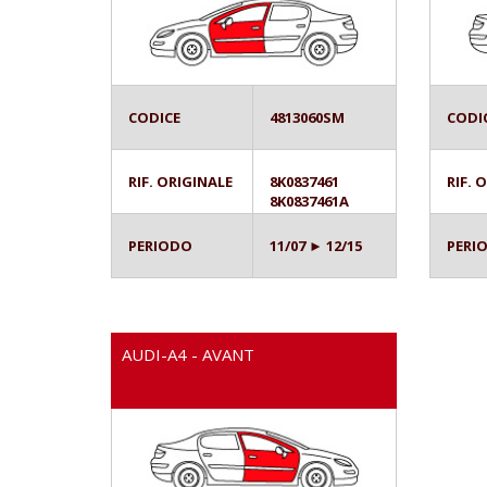
CODICE
4813060SM
CODI
RIF. ORIGINALE
8K0837461
RIF. 
8K0837461A
PERIODO
11/07 ► 12/15
PERI
AUDI-A4 - AVANT