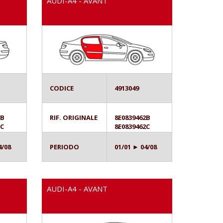
AUDI-A4 - AVANT
CODICE
4913049
1B
RIF. ORIGINALE
8E0839462B
1C
8E0839462C
4/08
PERIODO
01/01 ► 04/08
AUDI-A4 - AVANT