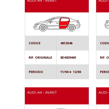
AUDI-A4 - AVANT
AUDI-
CODICE
4813048
CODI
RIF. ORIGINALE
8D0839461
RIF. 
PERIODO
11/94 ► 12/00
PERI
AUDI-A4 - AVANT
AUDI-