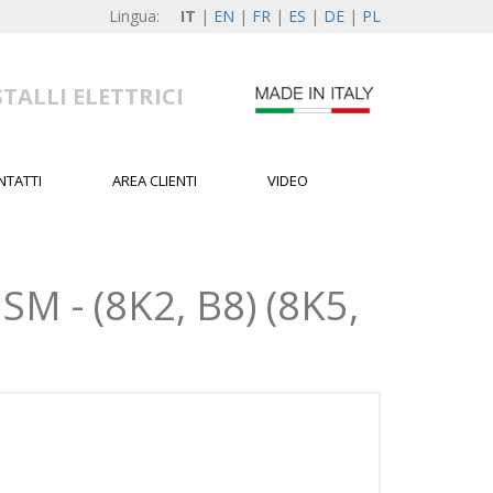
Lingua:
IT
|
EN
|
FR
|
ES
|
DE
|
PL
TALLI ELETTRICI
NTATTI
AREA CLIENTI
VIDEO
M - (8K2, B8) (8K5,