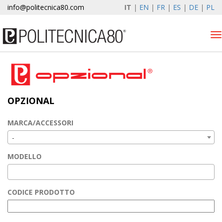
info@politecnica80.com
IT
|
EN
|
FR
|
ES
|
DE
|
PL
Tog
nav
giovedì 6 agosto 2026
Alzacristalli elettrici
OPZIONAL
Opzional
Autolift
MARCA/ACCESSORI
Elewind
-
Registrazione garanzia
MODELLO
Azienda
News & Eventi
CODICE PRODOTTO
Contatti