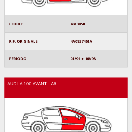
CODICE
4813050
RIF. ORIGINALE
4A0837461A
PERIODO
01/91 ► 08/98
AUDI-A 100 AVANT - A6