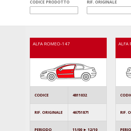
CODICE PRODOTTO
RIF. ORIGINALE
ALFA ROMEO-147
ALFA
CODICE
4811032
CODI
RIF. ORIGINALE
46751871
RIF. 
PERIODO
11/00 ► 12/10
PERI