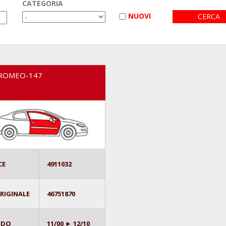
CATEGORIA
NUOVI
 ROMEO-147
CE
4911032
ORIGINALE
46751870
ODO
11/00 ► 12/10