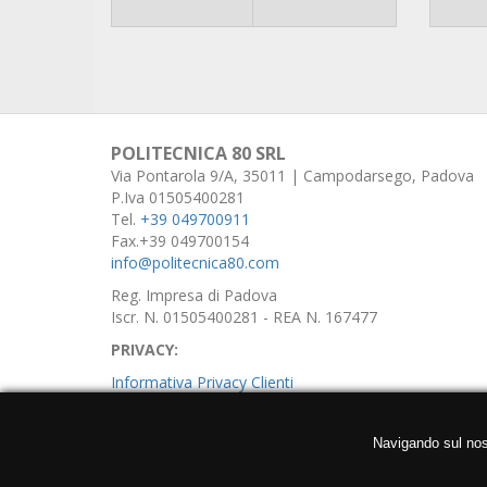
POLITECNICA 80 SRL
Via Pontarola 9/A, 35011 | Campodarsego, Padova
P.Iva 01505400281
Tel.
+39 049700911
Fax.+39 049700154
info@politecnica80.com
Reg. Impresa di Padova
Iscr. N. 01505400281 - REA N. 167477
PRIVACY:
Informativa Privacy Clienti
Informativa Privacy Fornitori
Navigando sul nostr
Informativa Privacy Utenti