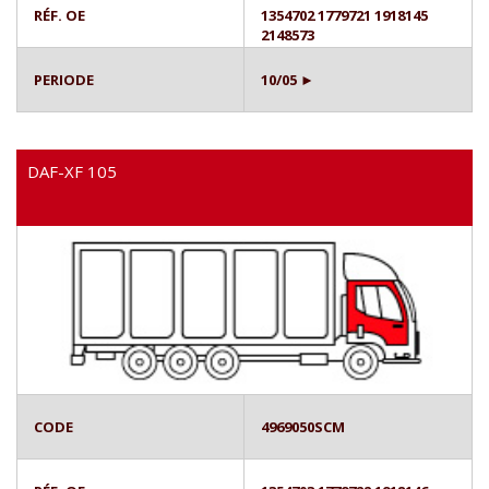
RÉF. OE
1354702 1779721 1918145
2148573
PERIODE
10/05 ►
DAF-XF 105
CODE
4969050SCM