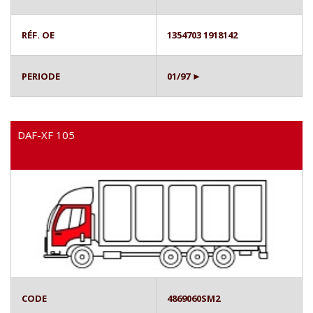
RÉF. OE
1354703 1918142
PERIODE
01/97 ►
DAF-XF 105
CODE
4869060SM2