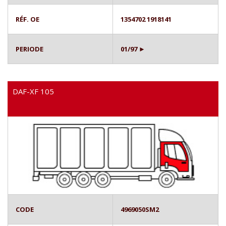
RÉF. OE
1354702 1918141
PERIODE
01/97 ►
DAF-XF 105
CODE
4969050SM2