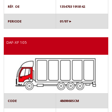
RÉF. OE
1354703 1918142
PERIODE
01/97 ►
DAF-XF 105
CODE
4869060SCM