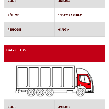
CODE
4869060
RÉF. OE
1354702 1918141
PERIODE
01/97 ►
DAF-XF 105
CODE
4969050