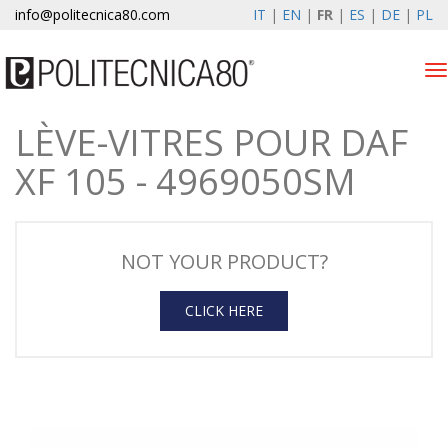
info@politecnica80.com
IT
|
EN
|
FR
|
ES
|
DE
|
PL
Tog
nav
LÈVE-VITRES POUR DAF
giovedì 6 agosto 2026
XF 105 - 4969050SM
Lève-vitres électriques
Enregistrement de la
garantie
NOT YOUR PRODUCT?
Societe
CLICK HERE
News
Contacts
Espace client