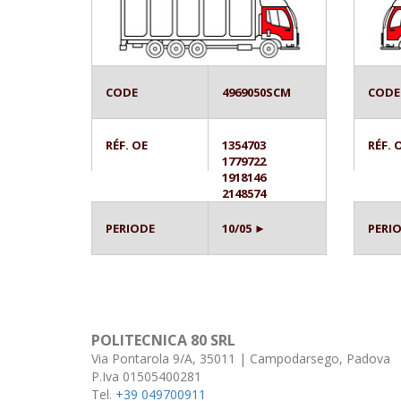
CODE
4969050SCM
CODE
RÉF. OE
1354703
RÉF. 
1779722
1918146
2148574
PERIODE
10/05 ►
PERI
POLITECNICA 80 SRL
Via Pontarola 9/A, 35011 | Campodarsego, Padova
P.Iva 01505400281
Tel.
+39 049700911