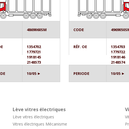
4869060SM
CODE
4969050S
OE
1354702
RÉF. OE
1354703
1779721
1779722
1918145
1918146
2148573
2148574
ODE
10/05 ►
PERIODE
10/05 ►
Lève vitres électriques
V
Lève vitres électriques
Vi
Vitres électriques Mécanisme
Pr