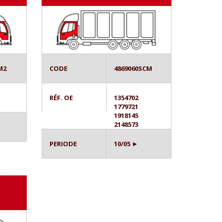
M2
CODE
4869060SCM
RÉF. OE
1354702
1779721
1918145
2148573
PERIODE
10/05 ►