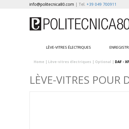
info@politecnica80.com
| Tel.
+39 049 700911
LÈVE-VITRES ÉLECTRIQUES
ENREGISTR
Home
|
Lève-vitres électriques
|
Optional
|
DAF - X
LÈVE-VITRES POUR D