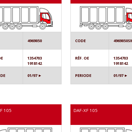
4969050
CODE
4969050S
OE
1354703
RÉF. OE
1354703
1918142
1918142
ODE
01/97 ►
PERIODE
01/97 ►
F 105
DAF-XF 105