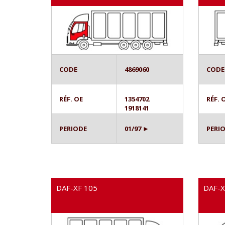
CODE
4869060
CODE
RÉF. OE
1354702
RÉF. 
1918141
PERIODE
01/97 ►
PERI
DAF-XF 105
DAF-X