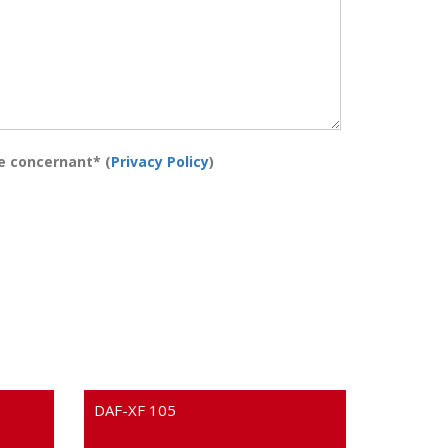
e concernant* (
Privacy Policy
)
DAF-XF 105