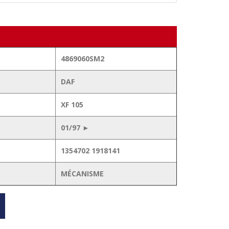
4869060SM2
DAF
XF 105
01/97 ►
1354702 1918141
MÉCANISME