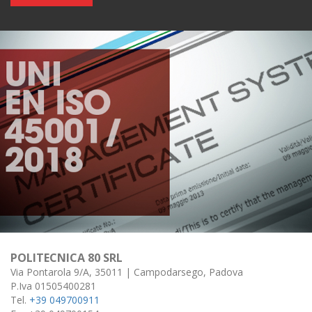
POLITECNICA 80 SRL
Via Pontarola 9/A, 35011 | Campodarsego, Padova
P.Iva 01505400281
Tel.
+39 049700911