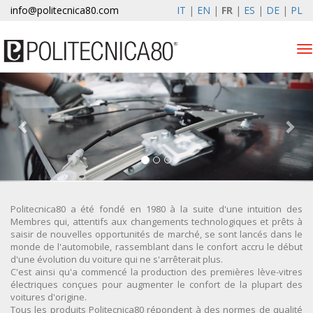
info@politecnica80.com
IT
|
EN
|
FR
|
ES
|
DE
|
PL
Tog
nav
venerdì 7 agosto 2026
Lève-vitres électriques
Enregistrement de la
garantie
Societe
Politecnica80 a été fondé en 1980 à la suite d'une intuition des
Membres qui, attentifs aux changements technologiques et prêts à
saisir de nouvelles opportunités de marché, se sont lancés dans le
News
monde de l'automobile, rassemblant dans le confort accru le début
d'une évolution du voiture qui ne s'arrêterait plus.
Contacts
C'est ainsi qu'a commencé la production des premières lève-vitres
électriques conçues pour augmenter le confort de la plupart des
voitures d'origine.
Espace client
Tous les produits Politecnica80 répondent à des normes de qualité