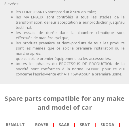
élevées:
VIDÉO
les COMPOSANTS sont produit à 90% en Italie;
les MATERIAUX sont contrôlés à tous les stades de la
transformation, de leur acceptation à leur production jusqu'au
test final;
les essais de durée dans la chambre climatique sont
effectués de manière cyclique;
les produits première et demi-produits de tous les produits
sont les mêmes que ce soit la première installation ou le
marché après;
que ce soit le premier équipement ou les accessories.
toutes les phases du PROCESSUS DE PRODUCTION de la
société sont conformes à la norme ISO9001 pour ce qui
concerne l’après-vente et l’IATF 16949 pour la première usine;
Spare parts compatible for any make
and model of car
RENAULT
|
ROVER
|
SAAB
|
SEAT
|
SKODA
|