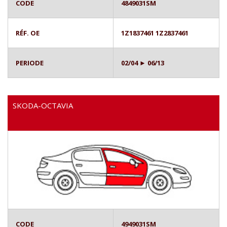
CODE
4849031SM
RÉF. OE
1Z1837461 1Z2837461
PERIODE
02/04 ► 06/13
SKODA-OCTAVIA
CODE
4949031SM