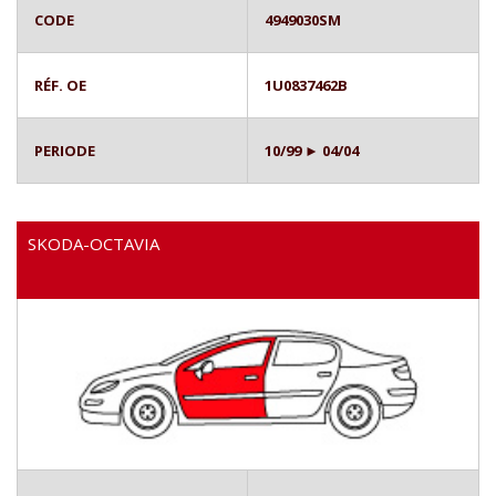
CODE
4949030SM
RÉF. OE
1U0837462B
PERIODE
10/99 ► 04/04
SKODA-OCTAVIA