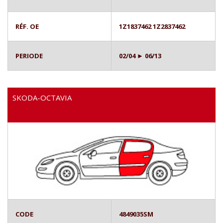
RÉF. OE
1Z1837462 1Z2837462
PERIODE
02/04 ► 06/13
SKODA-OCTAVIA
CODE
4849035SM