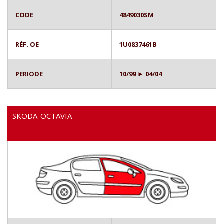
CODE
4849030SM
RÉF. OE
1U0837461B
PERIODE
10/99 ► 04/04
SKODA-OCTAVIA