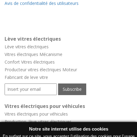
Avis de confidentialité des utilisateurs
Lève vitres électriques
Lève vitres électriques
Vitres électriques Mécanisme
Confort
Vitres électriques
Producteur vitres électriques Moteur
Fabricant de leve vitre
Vitres électriques pour véhicules
Vitres électriques pour véhicules
Production lève-vitres électriques
Notre site internet utilise des cookies
Lève-vitres électriques pour véhicules
En surfant sur ce site, vous acceptez l’utilisation des cookies pour l’usage
Grossiste leve vitre voiture