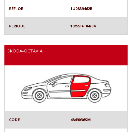
RÉF. OE
1U0839462B
PERIODE
10/99 ► 04/04
SKODA-OCTAVIA
CODE
4849036SM