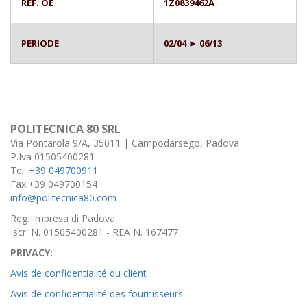
RÉF. OE
1Z0839462A
PERIODE
02/04 ► 06/13
POLITECNICA 80 SRL
Via Pontarola 9/A, 35011 | Campodarsego, Padova
P.Iva 01505400281
Tel.
+39 049700911
Fax.+39 049700154
info@politecnica80.com
Reg. Impresa di Padova
Iscr. N. 01505400281 - REA N. 167477
PRIVACY:
Avis de confidentialité du client
Avis de confidentialité des fournisseurs