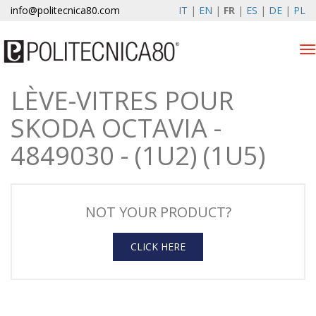
info@politecnica80.com
IT
|
EN
|
FR
|
ES
|
DE
|
PL
Tog
nav
LÈVE-VITRES POUR
sabato 8 agosto 2026
SKODA OCTAVIA -
Lève-vitres électriques
4849030 - (1U2) (1U5)
Enregistrement de la
garantie
Societe
NOT YOUR PRODUCT?
News
CLICK HERE
Contacts
Espace client