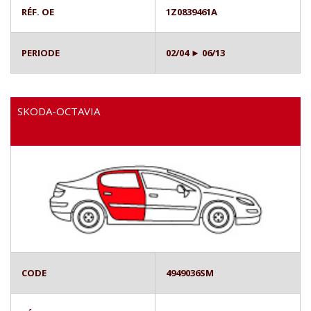
RÉF. OE
1Z0839461A
PERIODE
02/04 ► 06/13
SKODA-OCTAVIA
CODE
4949036SM