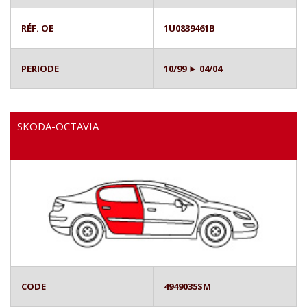
RÉF. OE
1U0839461B
PERIODE
10/99 ► 04/04
SKODA-OCTAVIA
CODE
4949035SM