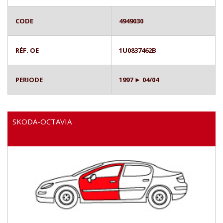
CODE
4949030
RÉF. OE
1U0837462B
PERIODE
1997 ► 04/04
SKODA-OCTAVIA