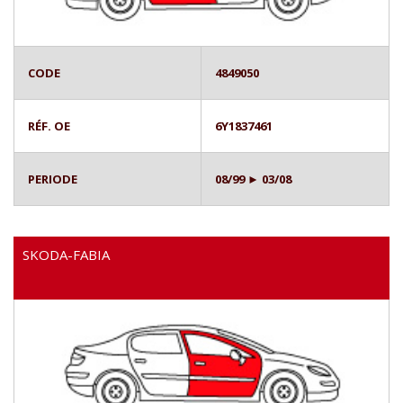
CODE
4849050
RÉF. OE
6Y1837461
PERIODE
08/99 ► 03/08
SKODA-FABIA