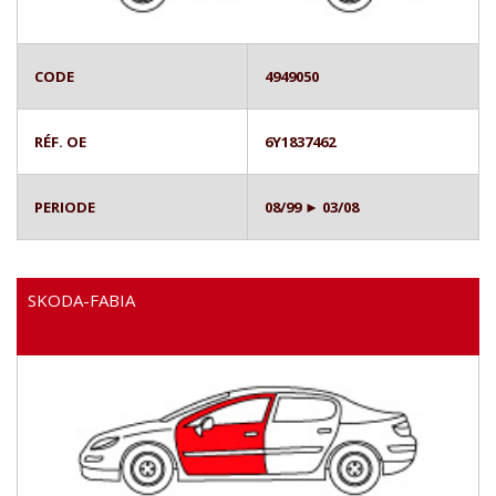
CODE
4949050
RÉF. OE
6Y1837462
PERIODE
08/99 ► 03/08
SKODA-FABIA