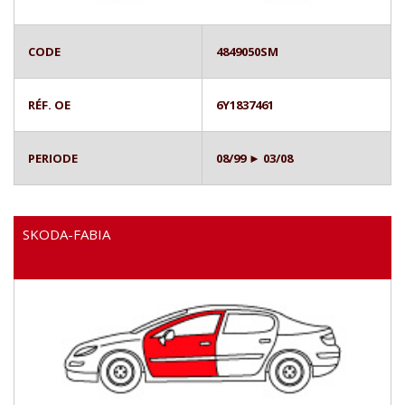
CODE
4849050SM
RÉF. OE
6Y1837461
PERIODE
08/99 ► 03/08
SKODA-FABIA