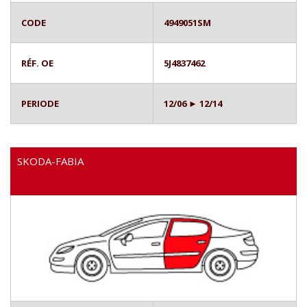
CODE
4949051SM
RÉF. OE
5J4837462
PERIODE
12/06 ► 12/14
SKODA-FABIA