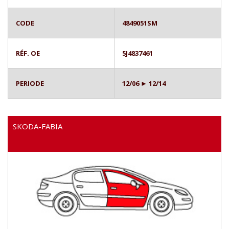
CODE
4849051SM
RÉF. OE
5J4837461
PERIODE
12/06 ► 12/14
SKODA-FABIA