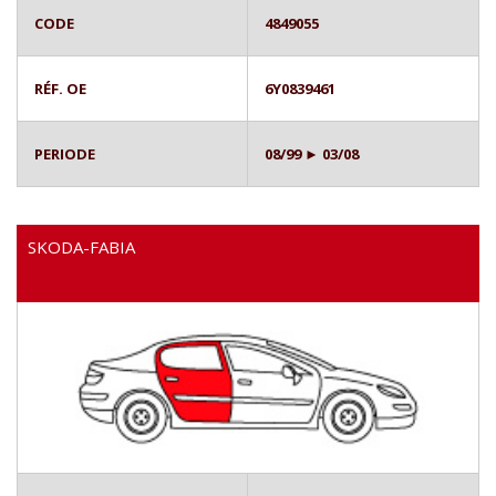
CODE
4849055
RÉF. OE
6Y0839461
PERIODE
08/99 ► 03/08
SKODA-FABIA