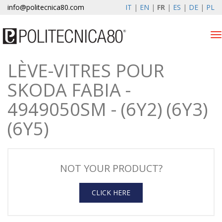
info@politecnica80.com
IT
|
EN
|
FR
|
ES
|
DE
|
PL
Tog
nav
LÈVE-VITRES POUR
venerdì 7 agosto 2026
SKODA FABIA -
Lève-vitres électriques
4949050SM - (6Y2) (6Y3)
Enregistrement de la
(6Y5)
garantie
Societe
NOT YOUR PRODUCT?
News
Contacts
CLICK HERE
Espace client