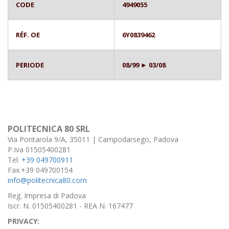
CODE
4949055
RÉF. OE
6Y0839462
PERIODE
08/99 ► 03/08
POLITECNICA 80 SRL
Via Pontarola 9/A, 35011 | Campodarsego, Padova
P.Iva 01505400281
Tel.
+39 049700911
Fax.+39 049700154
info@politecnica80.com
Reg. Impresa di Padova
Iscr. N. 01505400281 - REA N. 167477
PRIVACY: