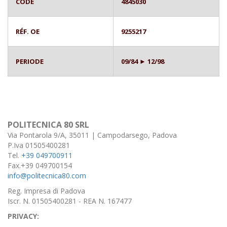
CODE
4845030
RÉF. OE
9255217
PERIODE
09/84 ► 12/98
POLITECNICA 80 SRL
Via Pontarola 9/A, 35011 | Campodarsego, Padova
P.Iva 01505400281
Tel.
+39 049700911
Fax.+39 049700154
info@politecnica80.com
Reg. Impresa di Padova
Iscr. N. 01505400281 - REA N. 167477
PRIVACY: