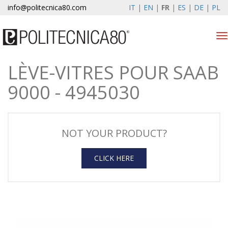
info@politecnica80.com
IT
|
EN
|
FR
|
ES
|
DE
|
PL
Tog
nav
LÈVE-VITRES POUR SAAB
giovedì 6 agosto 2026
9000 - 4945030
Lève-vitres électriques
Enregistrement de la
garantie
NOT YOUR PRODUCT?
Societe
CLICK HERE
News
Contacts
Espace client