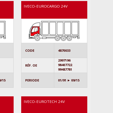
IVECO-EUROCARGO 24V
CODE
4870033
2997196
98407722
RÉF. OE
99487781
9/15
PERIODE
01/91 ► 09/15
IVECO-EUROTECH 24V