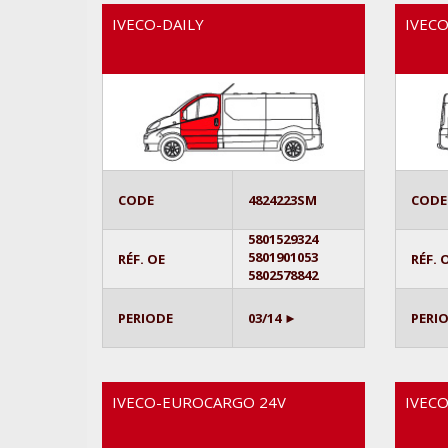
IVECO-DAILY
IVECO
CODE
4824223SM
CODE
5801529324
5801901053
RÉF. OE
RÉF. 
5802578842
PERIODE
03/14 ►
PERI
IVECO-EUROCARGO 24V
IVEC