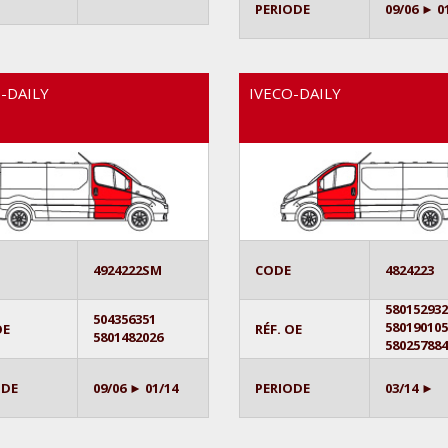
PERIODE
09/06 ► 0
-DAILY
IVECO-DAILY
4924222SM
CODE
4824223
58015293
504356351
58019010
OE
RÉF. OE
5801482026
58025788
ODE
09/06 ► 01/14
PERIODE
03/14 ►