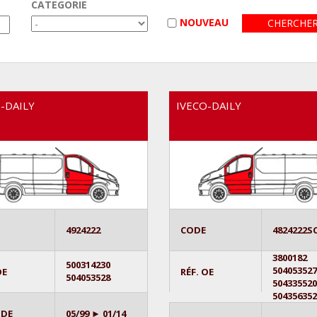
CATEGORIE
NOUVEAU
-DAILY
IVECO-DAILY
4924222
CODE
4824222S
3800182
500314230
50405352
OE
RÉF. OE
504053528
50433552
50435635
ODE
05/99 ► 01/14