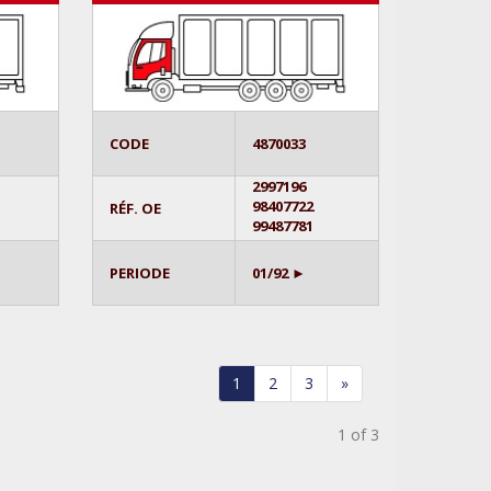
CODE
4870033
2997196
98407722
RÉF. OE
99487781
PERIODE
01/92 ►
1
2
3
»
1 of 3