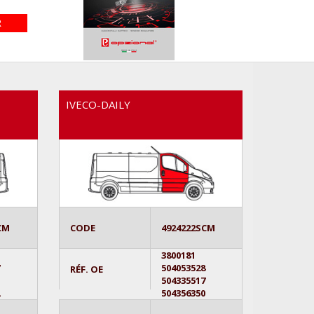
IVECO-DAILY
CM
CODE
4924222SCM
3800181
7
504053528
RÉF. OE
0
504335517
2
504356350