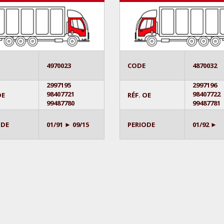
4970023
CODE
4870032
2997195
2997196
98407721
98407722
OE
RÉF. OE
99487780
99487781
ODE
01/91 ► 09/15
PERIODE
01/92 ►