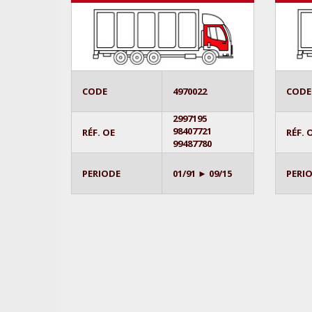
CODE
4970022
CODE
2997195
98407721
RÉF. OE
RÉF. 
99487780
PERIODE
01/91 ► 09/15
PERI