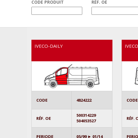
CODE PRODUIT
RÉF. OE
IVECO-DAILY
IVECO
CODE
4824222
CODE
500314229
RÉF. OE
RÉF. 
504053527
PERIODE
05/99 ► 01/14
PERI