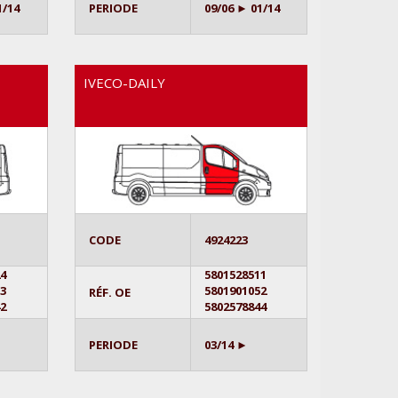
1/14
PERIODE
09/06 ► 01/14
IVECO-DAILY
CODE
4924223
24
5801528511
53
5801901052
RÉF. OE
42
5802578844
PERIODE
03/14 ►