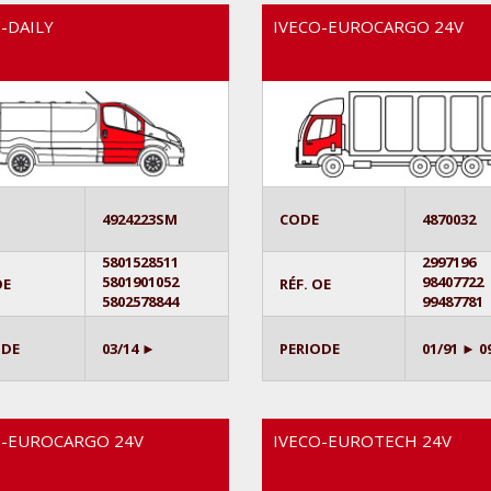
-DAILY
IVECO-EUROCARGO 24V
4924223SM
CODE
4870032
5801528511
2997196
5801901052
98407722
OE
RÉF. OE
5802578844
99487781
ODE
03/14 ►
PERIODE
01/91 ► 0
O-EUROCARGO 24V
IVECO-EUROTECH 24V