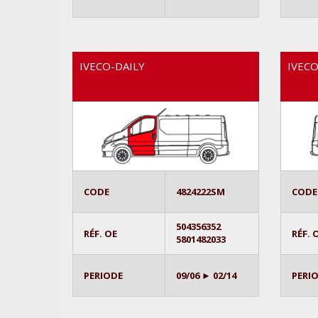
IVECO-DAILY
IVECO
CODE
4824222SM
CODE
504356352
RÉF. OE
RÉF. 
5801482033
PERIODE
09/06 ► 02/14
PERI