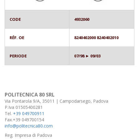
CODE
4932060
RÉF. OE
8240402000 8240402010
PERIODE
07/98 ► 09/03
POLITECNICA 80 SRL
Via Pontarola 9/A, 35011 | Campodarsego, Padova
P.Iva 01505400281
Tel.
+39 049700911
Fax.+39 049700154
info@politecnica80.com
Reg. Impresa di Padova