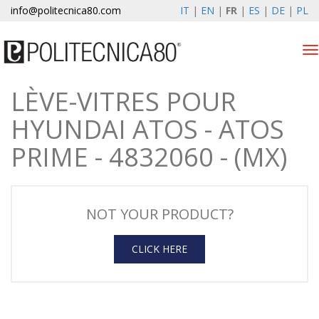
info@politecnica80.com
IT
|
EN
|
FR
|
ES
|
DE
|
PL
Tog
nav
LÈVE-VITRES POUR
venerdì 7 agosto 2026
HYUNDAI ATOS - ATOS
Lève-vitres électriques
PRIME - 4832060 - (MX)
Enregistrement de la
garantie
Societe
NOT YOUR PRODUCT?
News
CLICK HERE
Contacts
Espace client