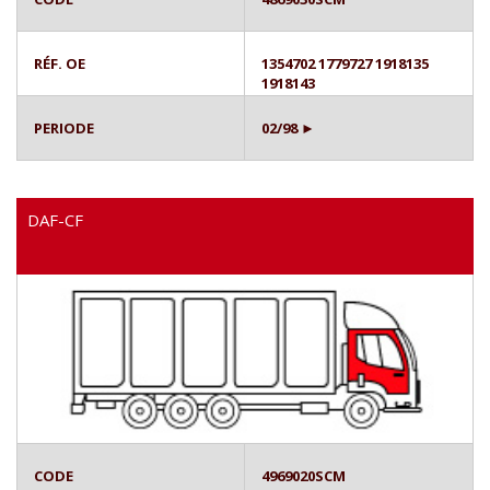
RÉF. OE
1354702 1779727 1918135
1918143
PERIODE
02/98 ►
DAF-CF
CODE
4969020SCM