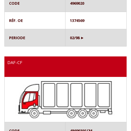
CODE
4969020
RÉF. OE
1374569
PERIODE
02/98 ►
DAF-CF
CODE
4869030SCM