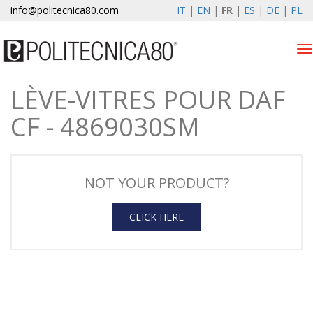
info@politecnica80.com
IT
|
EN
|
FR
|
ES
|
DE
|
PL
Tog
nav
LÈVE-VITRES POUR DAF
lunedì 10 agosto 2026
CF - 4869030SM
Lève-vitres électriques
Enregistrement de la
garantie
NOT YOUR PRODUCT?
Societe
CLICK HERE
News
Contacts
Espace client