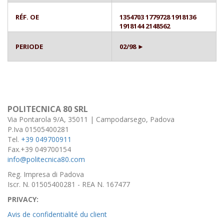
RÉF. OE
1354703 1779728 1918136
1918144 2148562
PERIODE
02/98 ►
POLITECNICA 80 SRL
Via Pontarola 9/A, 35011 | Campodarsego, Padova
P.Iva 01505400281
Tel.
+39 049700911
Fax.+39 049700154
info@politecnica80.com
Reg. Impresa di Padova
Iscr. N. 01505400281 - REA N. 167477
PRIVACY:
Avis de confidentialité du client