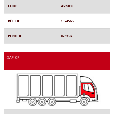
CODE
4869030
RÉF. OE
1374568
PERIODE
02/98 ►
DAF-CF