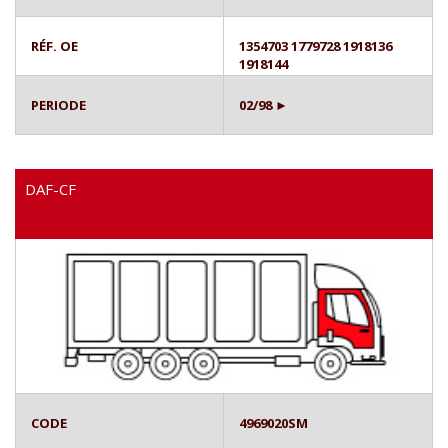
RÉF. OE
1354703 1779728 1918136
1918144
PERIODE
02/98 ►
DAF-CF
CODE
4969020SM