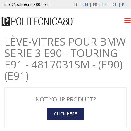
info@politecnica80.com
IT
|
EN
|
FR
|
ES
|
DE
|
PL
Tog
nav
LÈVE-VITRES POUR BMW
lunedì 10 agosto 2026
SERIE 3 E90 - TOURING
Lève-vitres électriques
E91 - 4817031SM - (E90)
Enregistrement de la
(E91)
garantie
Societe
NOT YOUR PRODUCT?
News
Contacts
CLICK HERE
Espace client