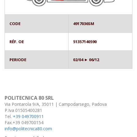
CODE
4917036SM
RÉF. OE
51357140590
PERIODE
02/04 ► 06/12
POLITECNICA 80 SRL
Via Pontarola 9/A, 35011 | Campodarsego, Padova
P.Iva 01505400281
Tel.
+39 049700911
Fax.+39 049700154
info@politecnica80.com