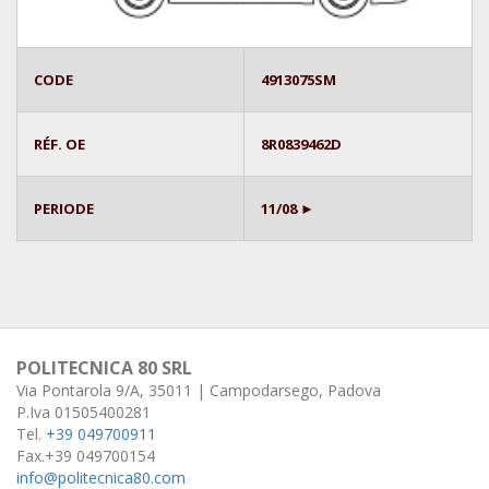
CODE
4913075SM
RÉF. OE
8R0839462D
PERIODE
11/08 ►
POLITECNICA 80 SRL
Via Pontarola 9/A, 35011 | Campodarsego, Padova
P.Iva 01505400281
Tel.
+39 049700911
Fax.+39 049700154
info@politecnica80.com