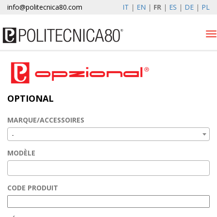
info@politecnica80.com
IT
|
EN
|
FR
|
ES
|
DE
|
PL
Tog
nav
domenica 9 agosto 2026
Lève-vitres électriques
OPTIONAL
Optional
Autolift
MARQUE/ACCESSOIRES
Elewind
-
Enregistrement de la
MODÈLE
garantie
Societe
CODE PRODUIT
News