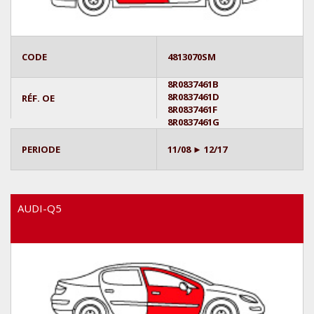
CODE
4813070SM
8R0837461B
8R0837461D
RÉF. OE
8R0837461F
8R0837461G
PERIODE
11/08 ► 12/17
AUDI-Q5