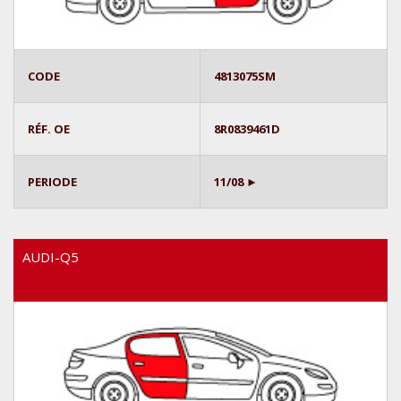
CODE
4813075SM
RÉF. OE
8R0839461D
PERIODE
11/08 ►
AUDI-Q5