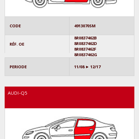
CODE
4913070SM
8R0837462B
8R0837462D
RÉF. OE
8R0837462F
8R0837462G
PERIODE
11/08 ► 12/17
AUDI-Q5