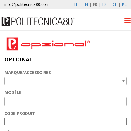
info@politecnica80.com
IT
|
EN
|
FR
|
ES
|
DE
|
PL
Tog
nav
sabato 8 agosto 2026
Lève-vitres électriques
OPTIONAL
Optional
Autolift
MARQUE/ACCESSOIRES
Elewind
-
Enregistrement de la
MODÈLE
garantie
Societe
CODE PRODUIT
News