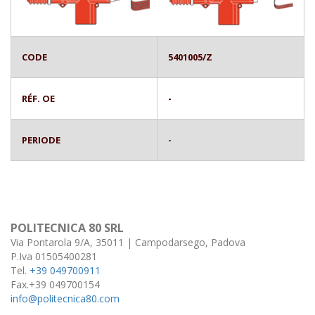
CODE
5401005/Z
RÉF. OE
-
PERIODE
-
POLITECNICA 80 SRL
Via Pontarola 9/A, 35011 | Campodarsego, Padova
P.Iva 01505400281
Tel.
+39 049700911
Fax.+39 049700154
info@politecnica80.com