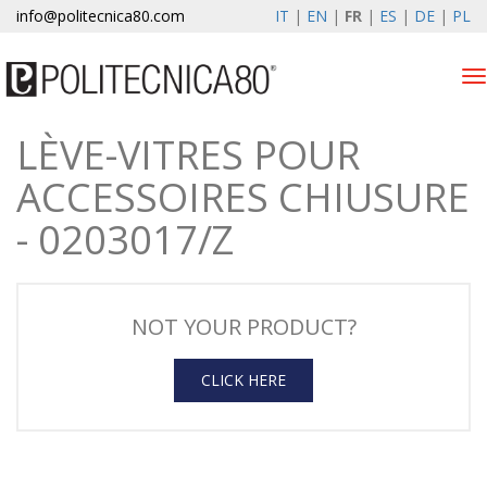
info@politecnica80.com
IT
|
EN
|
FR
|
ES
|
DE
|
PL
Tog
nav
LÈVE-VITRES POUR
sabato 8 agosto 2026
ACCESSOIRES CHIUSURE
Lève-vitres électriques
- 0203017/Z
Enregistrement de la
garantie
Societe
NOT YOUR PRODUCT?
News
CLICK HERE
Contacts
Espace client