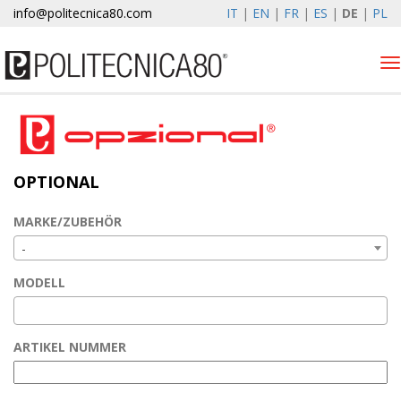
info@politecnica80.com
IT
|
EN
|
FR
|
ES
|
DE
|
PL
Tog
nav
giovedì 6 agosto 2026
Produkten
OPTIONAL
Optional
Autolift
MARKE/ZUBEHÖR
Elewind
-
Registrierung
MODELL
Unternehmen
News & Events
ARTIKEL NUMMER
Kontakte