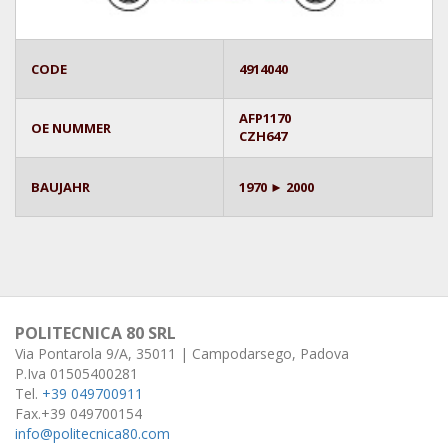
CODE
4914040
AFP1170
OE NUMMER
CZH647
BAUJAHR
1970 ► 2000
POLITECNICA 80 SRL
Via Pontarola 9/A, 35011 | Campodarsego, Padova
P.Iva 01505400281
Tel.
+39 049700911
Fax.+39 049700154
info@politecnica80.com