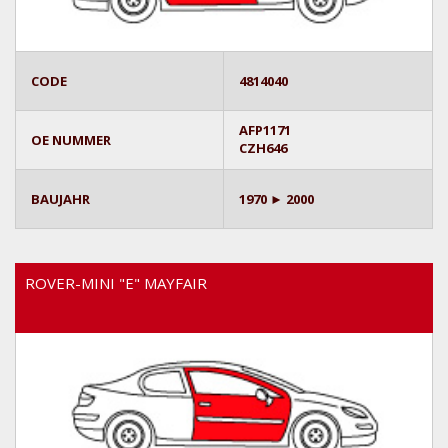
CODE
4814040
AFP1171
OE NUMMER
CZH646
BAUJAHR
1970 ► 2000
ROVER-MINI "E" MAYFAIR