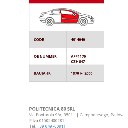
CODE
4914040
OE NUMMER
AFP1170
CZH647
BAUJAHR
1970 ► 2000
POLITECNICA 80 SRL
Via Pontarola 9/A, 35011 | Campodarsego, Padova
P.Iva 01505400281
Tel.
+39 049700911