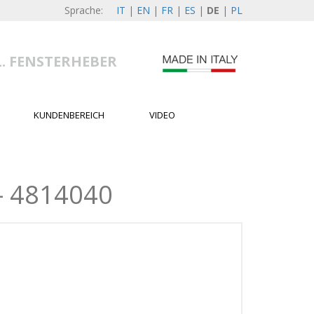
Sprache:
IT
|
EN
|
FR
|
ES
|
DE
|
PL
L. FENSTERHEBER
KUNDENBEREICH
VIDEO
- 4814040