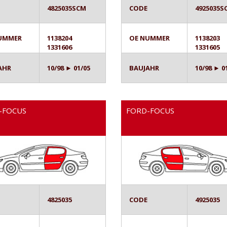
4825035SCM
CODE
4925035S
UMMER
1138204
OE NUMMER
1138203
1331606
1331605
AHR
10/98 ► 01/05
BAUJAHR
10/98 ► 0
-FOCUS
FORD-FOCUS
4825035
CODE
4925035