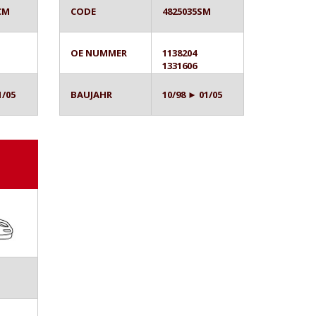
CM
CODE
4825035SM
OE NUMMER
1138204
1331606
1/05
BAUJAHR
10/98 ► 01/05