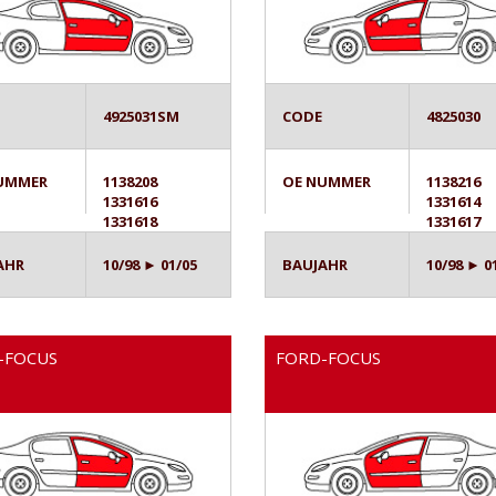
4925031SM
CODE
4825030
UMMER
1138208
OE NUMMER
1138216
1331616
1331614
1331618
1331617
AHR
10/98 ► 01/05
BAUJAHR
10/98 ► 0
-FOCUS
FORD-FOCUS