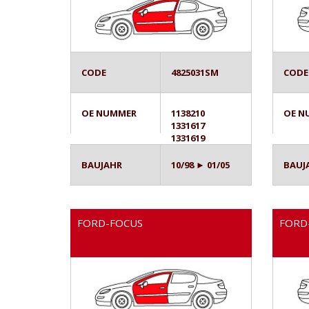
CODE
4825031SM
CODE
OE NUMMER
1138210
OE N
1331617
1331619
BAUJAHR
10/98 ► 01/05
BAUJ
FORD-FOCUS
FORD