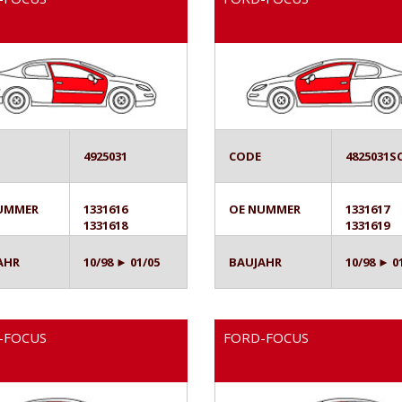
4925031
CODE
4825031S
UMMER
1331616
OE NUMMER
1331617
1331618
1331619
AHR
10/98 ► 01/05
BAUJAHR
10/98 ► 0
-FOCUS
FORD-FOCUS