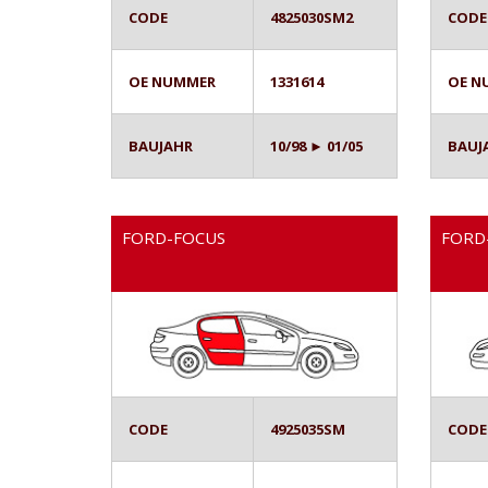
CODE
4825030SM2
CODE
OE NUMMER
1331614
OE N
BAUJAHR
10/98 ► 01/05
BAUJ
FORD-FOCUS
FORD
CODE
4925035SM
CODE