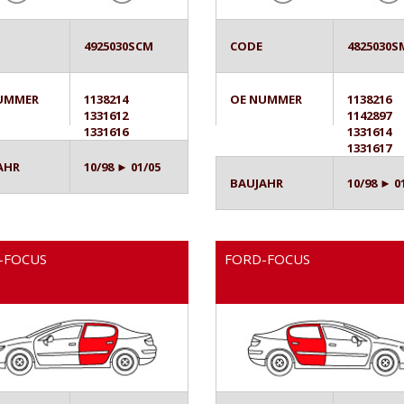
4925030SCM
CODE
4825030S
UMMER
1138214
OE NUMMER
1138216
1331612
1142897
1331616
1331614
1331617
AHR
10/98 ► 01/05
BAUJAHR
10/98 ► 0
-FOCUS
FORD-FOCUS