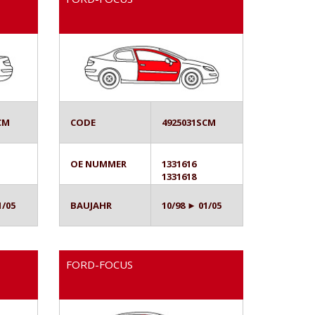
CM
CODE
4925031SCM
OE NUMMER
1331616
1331618
1/05
BAUJAHR
10/98 ► 01/05
FORD-FOCUS