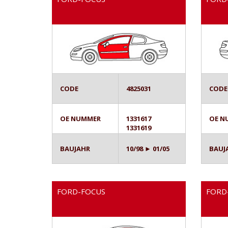
CODE
4825031
CODE
OE NUMMER
1331617
OE N
1331619
BAUJAHR
10/98 ► 01/05
BAUJ
FORD-FOCUS
FORD