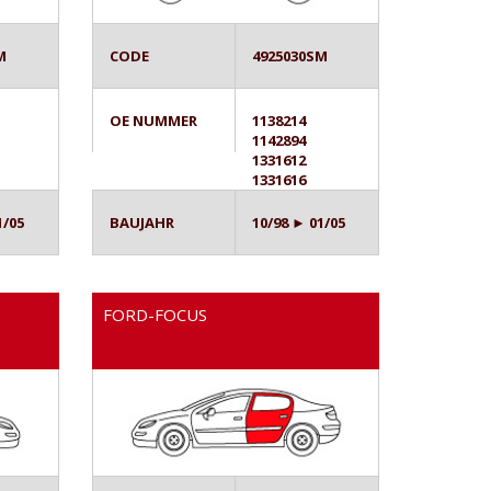
M
CODE
4925030SM
OE NUMMER
1138214
1142894
1331612
1331616
1/05
BAUJAHR
10/98 ► 01/05
FORD-FOCUS