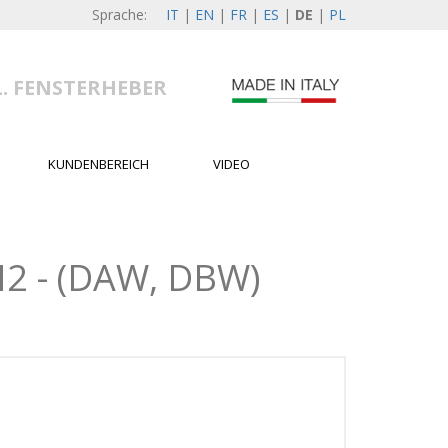
Sprache:
IT
|
EN
|
FR
|
ES
|
DE
|
PL
L. FENSTERHEBER
KUNDENBEREICH
VIDEO
2 - (DAW, DBW)