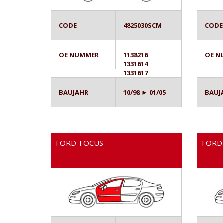
CODE
4825030SCM
CODE
OE NUMMER
1138216
OE N
1331614
1331617
BAUJAHR
10/98 ► 01/05
BAUJ
FORD-FOCUS
FORD