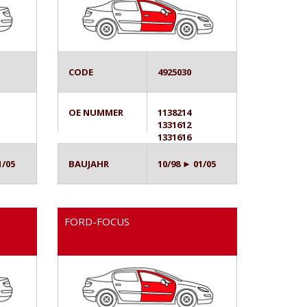
CODE
4925030
OE NUMMER
1138214
1331612
1331616
1/05
BAUJAHR
10/98 ► 01/05
FORD-FOCUS