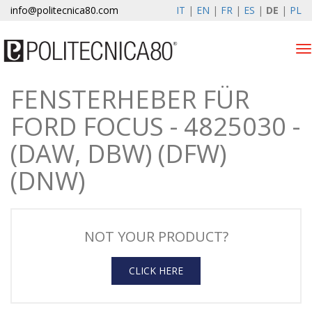
info@politecnica80.com
IT
|
EN
|
FR
|
ES
|
DE
|
PL
Tog
nav
FENSTERHEBER FÜR
venerdì 7 agosto 2026
FORD FOCUS - 4825030 -
Produkten
(DAW, DBW) (DFW)
Registrierung
(DNW)
Unternehmen
News & Events
NOT YOUR PRODUCT?
Kontakte
CLICK HERE
Kundenbereich