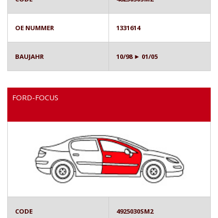
OE NUMMER
1331614
BAUJAHR
10/98 ► 01/05
FORD-FOCUS
CODE
4925030SM2