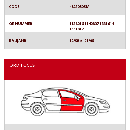
CODE
4825030SM
OE NUMMER
1138216 1142897 1331614
1331617
BAUJAHR
10/98 ► 01/05
FORD-FOCUS