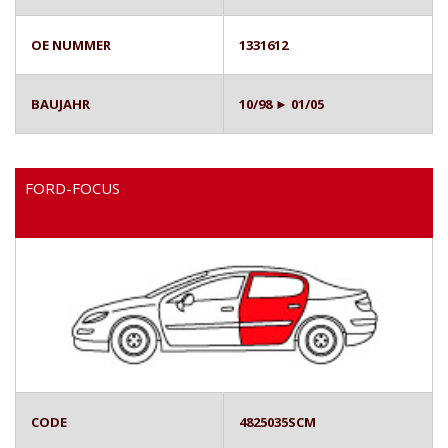
OE NUMMER
1331612
BAUJAHR
10/98 ► 01/05
FORD-FOCUS
CODE
4825035SCM