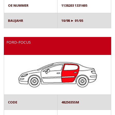
OE NUMMER
1138203 1331605
BAUJAHR
10/98 ► 01/05
FORD-FOCUS
CODE
4825035SM