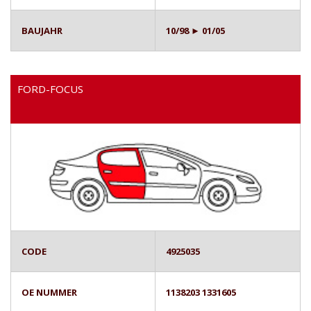
BAUJAHR
10/98 ► 01/05
FORD-FOCUS
CODE
4925035
OE NUMMER
1138203 1331605