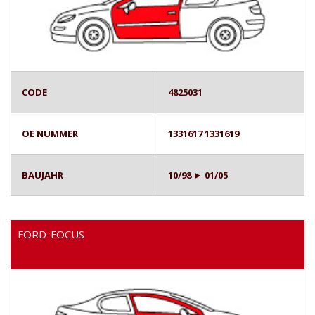
CODE
4825031
OE NUMMER
1331617 1331619
BAUJAHR
10/98 ► 01/05
FORD-FOCUS