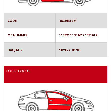
CODE
4825031SM
OE NUMMER
1138210 1331617 1331619
BAUJAHR
10/98 ► 01/05
FORD-FOCUS