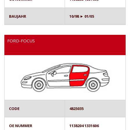
BAUJAHR
10/98 ► 01/05
FORD-FOCUS
CODE
4825035
OE NUMMER
1138204 1331606