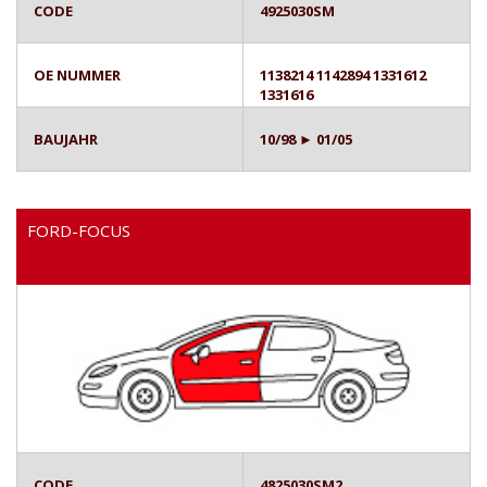
CODE
4925030SM
OE NUMMER
1138214 1142894 1331612
1331616
BAUJAHR
10/98 ► 01/05
FORD-FOCUS
CODE
4825030SM2