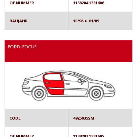
OE NUMMER
1138204 1331606
BAUJAHR
10/98 ► 01/05
FORD-FOCUS
CODE
4925035SM
OE NUMMER
1138203 1331605