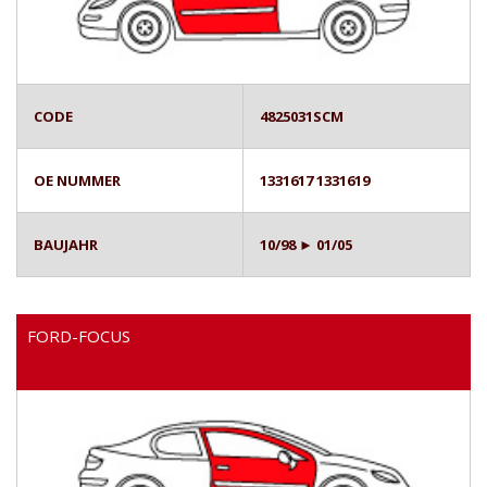
CODE
4825031SCM
OE NUMMER
1331617 1331619
BAUJAHR
10/98 ► 01/05
FORD-FOCUS