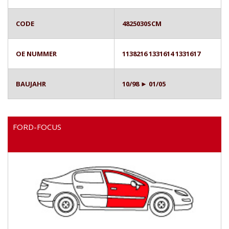
CODE
4825030SCM
OE NUMMER
1138216 1331614 1331617
BAUJAHR
10/98 ► 01/05
FORD-FOCUS