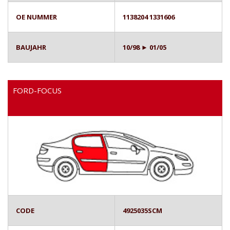
OE NUMMER
1138204 1331606
BAUJAHR
10/98 ► 01/05
FORD-FOCUS
CODE
4925035SCM