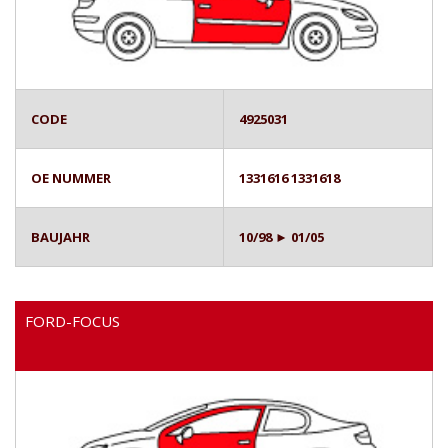
CODE
4925031
OE NUMMER
1331616 1331618
BAUJAHR
10/98 ► 01/05
FORD-FOCUS