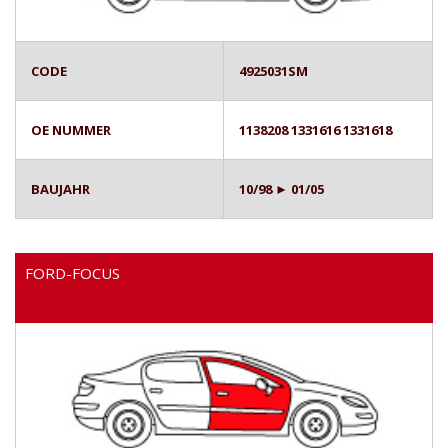
CODE
4925031SM
OE NUMMER
1138208 1331616 1331618
BAUJAHR
10/98 ► 01/05
FORD-FOCUS