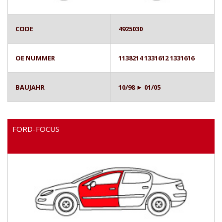
CODE
4925030
OE NUMMER
1138214 1331612 1331616
BAUJAHR
10/98 ► 01/05
FORD-FOCUS