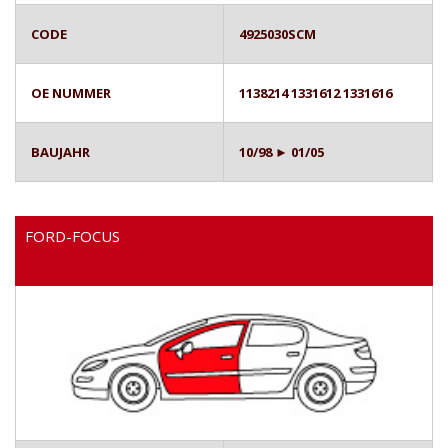
CODE
4925030SCM
OE NUMMER
1138214 1331612 1331616
BAUJAHR
10/98 ► 01/05
FORD-FOCUS