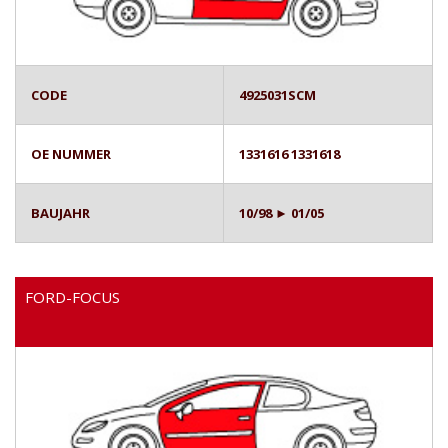
CODE
4925031SCM
OE NUMMER
1331616 1331618
BAUJAHR
10/98 ► 01/05
FORD-FOCUS