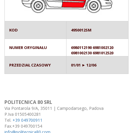
KOD
4950012SM
NUMER ORYGINAŁU
6980112190 6981002120
6981002130 6981012520
PRZEDZIAŁ CZASOWY
01/01 ► 12/06
POLITECNICA 80 SRL
Via Pontarola 9/A, 35011 | Campodarsego, Padova
P.Iva 01505400281
Tel.
+39 049700911
Fax.+39 049700154
info@politecnica80.com