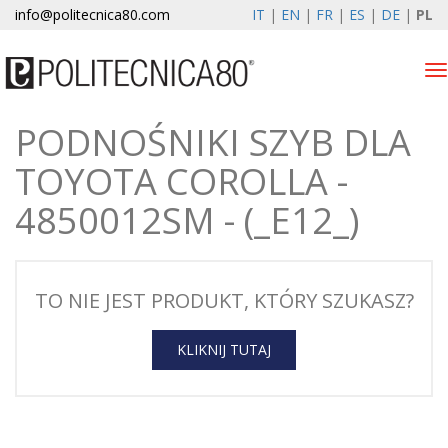
info@politecnica80.com
IT
|
EN
|
FR
|
ES
|
DE
|
PL
Tog
nav
PODNOŚNIKI SZYB DLA
venerdì 7 agosto 2026
TOYOTA COROLLA -
Elektryczne szyby
4850012SM - (_E12_)
Rejestracja gwarancji
Firma
TO NIE JEST PRODUKT, KTÓRY SZUKASZ?
Aktualności i wydarzenia
KLIKNIJ TUTAJ
Kontakt
Strefa klienta