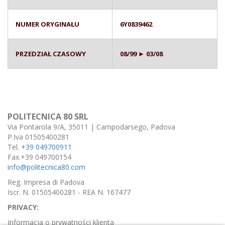
NUMER ORYGINAŁU
6Y0839462
PRZEDZIAŁ CZASOWY
08/99 ► 03/08
POLITECNICA 80 SRL
Via Pontarola 9/A, 35011 | Campodarsego, Padova
P.Iva 01505400281
Tel.
+39 049700911
Fax.+39 049700154
info@politecnica80.com
Reg. Impresa di Padova
Iscr. N. 01505400281 - REA N. 167477
PRIVACY:
Informacja o prywatności klienta