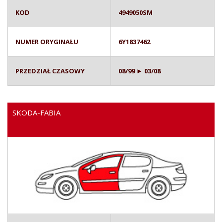
KOD
4949050SM
NUMER ORYGINAŁU
6Y1837462
PRZEDZIAŁ CZASOWY
08/99 ► 03/08
SKODA-FABIA