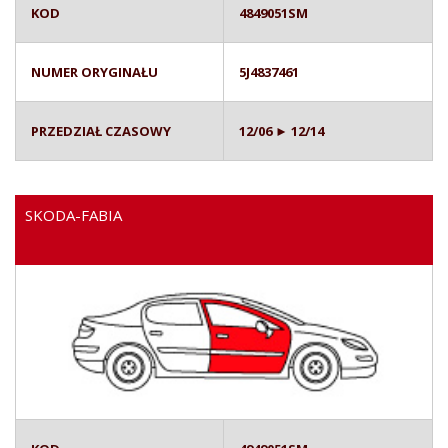
KOD
4849051SM
NUMER ORYGINAŁU
5J4837461
PRZEDZIAŁ CZASOWY
12/06 ► 12/14
SKODA-FABIA