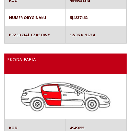
KOD
4949051SM
NUMER ORYGINAŁU
5J4837462
PRZEDZIAŁ CZASOWY
12/06 ► 12/14
SKODA-FABIA
KOD
4949055