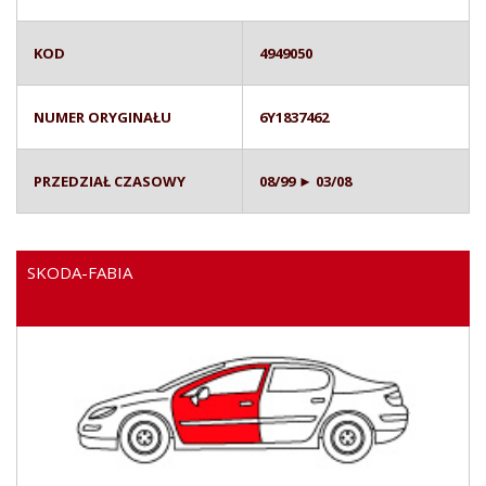
KOD
4949050
NUMER ORYGINAŁU
6Y1837462
PRZEDZIAŁ CZASOWY
08/99 ► 03/08
SKODA-FABIA