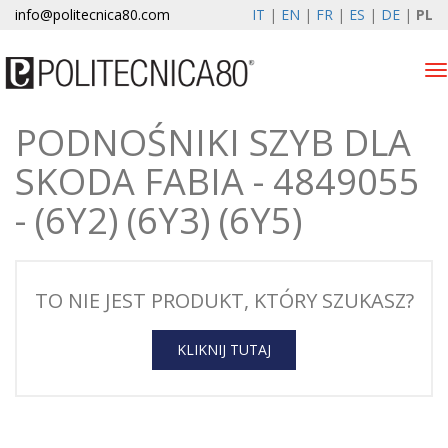
info@politecnica80.com
IT
|
EN
|
FR
|
ES
|
DE
|
PL
Tog
nav
PODNOŚNIKI SZYB DLA
sabato 8 agosto 2026
SKODA FABIA - 4849055
Elektryczne szyby
- (6Y2) (6Y3) (6Y5)
Rejestracja gwarancji
Firma
TO NIE JEST PRODUKT, KTÓRY SZUKASZ?
Aktualności i wydarzenia
KLIKNIJ TUTAJ
Kontakt
Strefa klienta