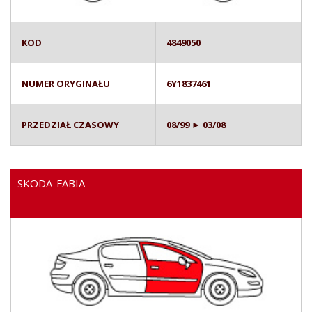
KOD
4849050
NUMER ORYGINAŁU
6Y1837461
PRZEDZIAŁ CZASOWY
08/99 ► 03/08
SKODA-FABIA