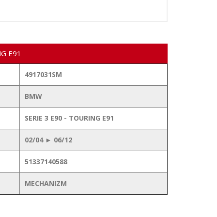
NG E91
4917031SM
BMW
SERIE 3 E90 - TOURING E91
02/04 ► 06/12
51337140588
MECHANIZM