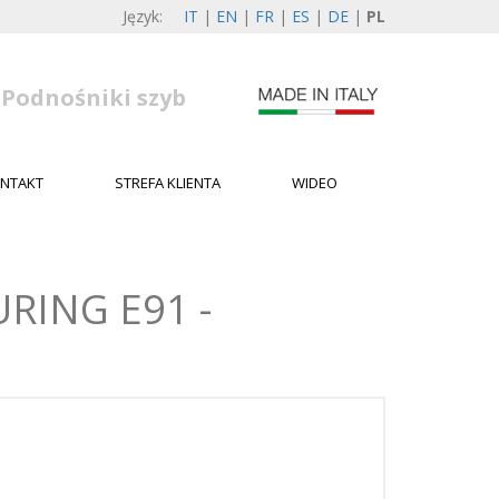
Język:
IT
|
EN
|
FR
|
ES
|
DE
|
PL
Podnośniki szyb
NTAKT
STREFA KLIENTA
WIDEO
RING E91 -