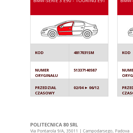
BMW-SERIE 3 E90 - TOURING E91
BMW-S
KOD
4817031SM
KOD
NUMER
51337140587
NUM
ORYGINAŁU
ORYG
PRZEDZIAŁ
02/04 ► 06/12
PRZE
CZASOWY
CZA
POLITECNICA 80 SRL
Via Pontarola 9/A, 35011 | Campodarsego, Padova