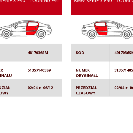
ERIE 3 E90 - TOURING E91
BMW-SERIE 3 E90 - TOURI
4817036SM
KOD
4917036S
ER
51357140589
NUMER
51357140
INAŁU
ORYGINAŁU
DZIAŁ
02/04 ► 06/12
PRZEDZIAŁ
02/04 ► 0
SOWY
CZASOWY