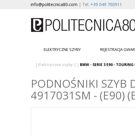
info@politecnica80.com
| Tel.
+39 049 700911
ELEKTRYCZNE SZYBY
REJESTRACJA GWAR
|
Elektryczne szyby
|
|
BMW - SERIE 3 E90 - TOURING 
PODNOŚNIKI SZYB D
4917031SM - (E90) (