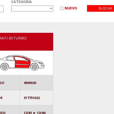
CATEGORÍA
NUEVO
RATI-BITURBO
GO
4943020
OE
317751022
ODO
12/81 ► 12/94