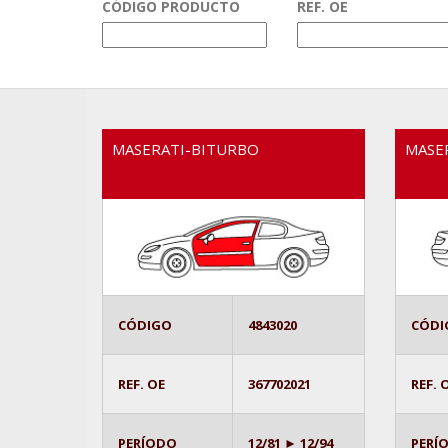
CÓDIGO PRODUCTO
REF. OE
MASERATI-BITURBO
MASE
CÓDIGO
4843020
CÓDI
REF. OE
367702021
REF. 
PERÍODO
12/81 ► 12/94
PERÍ