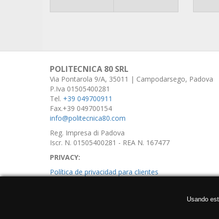
POLITECNICA 80 SRL
Via Pontarola 9/A, 35011 | Campodarsego, Padova
P.Iva 01505400281
Tel.
+39 049700911
Fax.+39 049700154
info@politecnica80.com
Reg. Impresa di Padova
Iscr. N. 01505400281 - REA N. 167477
PRIVACY:
Política de privacidad para clientes
Política de privacidad para proveedores
Usando est
Política de privacidad para usuarios