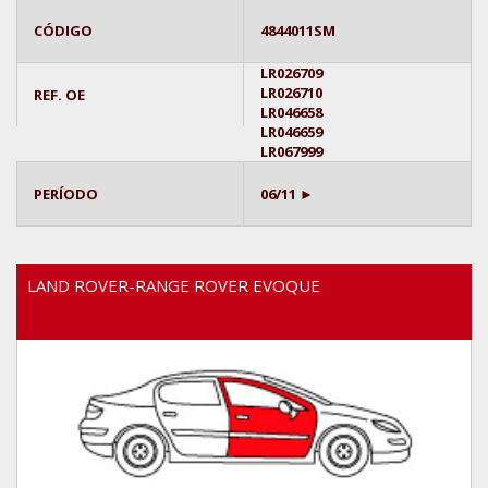
CÓDIGO
4844011SM
LR026709
LR026710
REF. OE
LR046658
LR046659
LR067999
PERÍODO
06/11 ►
LAND ROVER-RANGE ROVER EVOQUE