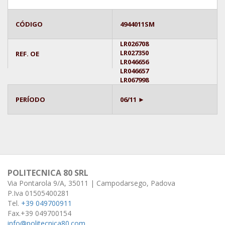
CÓDIGO
4944011SM
LR026708
LR027350
REF. OE
LR046656
LR046657
LR067998
PERÍODO
06/11 ►
POLITECNICA 80 SRL
Via Pontarola 9/A, 35011 | Campodarsego, Padova
P.Iva 01505400281
Tel.
+39 049700911
Fax.+39 049700154
info@politecnica80.com