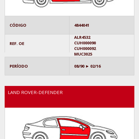
CÓDIGO
4844041
ALR4532
CUH000090
REF. OE
CUH000092
MUC3025
PERÍODO
08/90 ► 02/16
LAND ROVER-DEFENDER