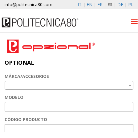
info@politecnica80.com
IT
|
EN
|
FR
|
ES
|
DE
|
PL
Tog
nav
giovedì 6 agosto 2026
Productos
OPTIONAL
Optional
Autolift
MÁRCA/ACCESORIOS
Elewind
-
Registro de la garantía
MODELO
EMPRESA
Noticias y Eventos
CÓDIGO PRODUCTO
contactos