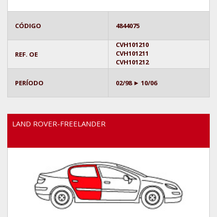
CÓDIGO
4844075
CVH101210
CVH101211
REF. OE
CVH101212
PERÍODO
02/98 ► 10/06
LAND ROVER-FREELANDER