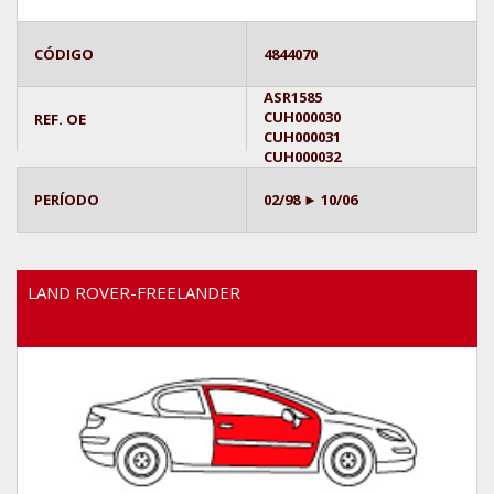
CÓDIGO
4844070
ASR1585
CUH000030
REF. OE
CUH000031
CUH000032
PERÍODO
02/98 ► 10/06
LAND ROVER-FREELANDER