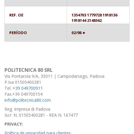
REF. OE
1354703 1779728 1918136
1918144 2148562
PERÍODO
02/98 ►
POLITECNICA 80 SRL
Via Pontarola 9/A, 35011 | Campodarsego, Padova
P.Iva 01505400281
Tel.
+39 049700911
Fax.+39 049700154
info@politecnica80.com
Reg. Impresa di Padova
Iscr. N. 01505400281 - REA N. 167477
PRIVACY:
Política de privacidad para clientes