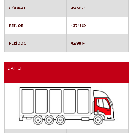
CÓDIGO
4969020
REF. OE
1374569
PERÍODO
02/98 ►
DAF-CF