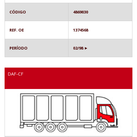
CÓDIGO
4869030
REF. OE
1374568
PERÍODO
02/98 ►
DAF-CF