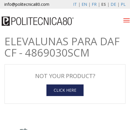
info@politecnica80.com
IT
|
EN
|
FR
|
ES
|
DE
|
PL
Tog
nav
ELEVALUNAS PARA DAF
sabato 8 agosto 2026
CF - 4869030SCM
Productos
Registro de la garantía
NOT YOUR PRODUCT?
EMPRESA
CLICK HERE
Noticias y Eventos
contactos
Zona privada