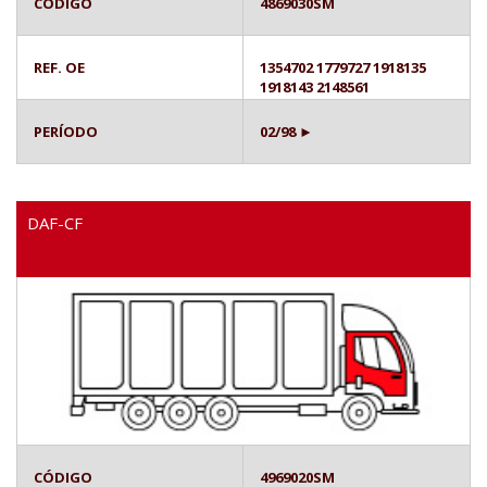
CÓDIGO
4869030SM
REF. OE
1354702 1779727 1918135
1918143 2148561
PERÍODO
02/98 ►
DAF-CF
CÓDIGO
4969020SM