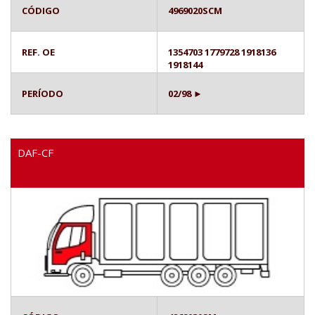
CÓDIGO
4969020SCM
REF. OE
1354703 1779728 1918136
1918144
PERÍODO
02/98 ►
DAF-CF