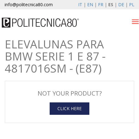
info@politecnica80.com
IT
|
EN
|
FR
|
ES
|
DE
|
PL
Tog
nav
ELEVALUNAS PARA
sabato 8 agosto 2026
BMW SERIE 1 E 87 -
Productos
4817016SM - (E87)
Registro de la garantía
EMPRESA
NOT YOUR PRODUCT?
Noticias y Eventos
CLICK HERE
contactos
Zona privada