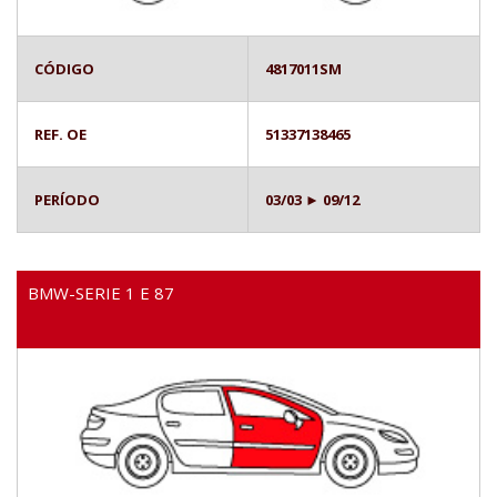
CÓDIGO
4817011SM
REF. OE
51337138465
PERÍODO
03/03 ► 09/12
BMW-SERIE 1 E 87