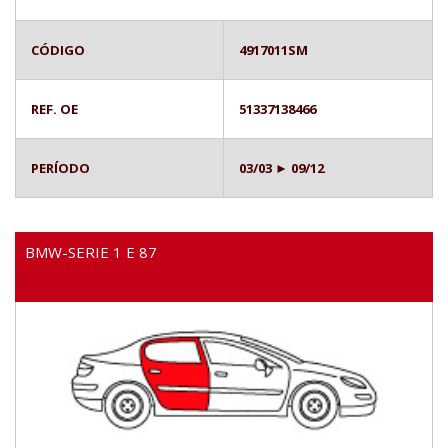
CÓDIGO
4917011SM
REF. OE
51337138466
PERÍODO
03/03 ► 09/12
BMW-SERIE 1 E 87