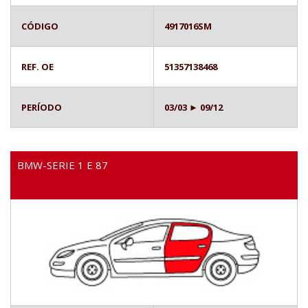
CÓDIGO
4917016SM
REF. OE
51357138468
PERÍODO
03/03 ► 09/12
BMW-SERIE 1 E 87