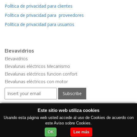
Política de privacidad para clientes
Política de privacidad para proveedores
Política de privacidad para usuarios
Elevavidrios
Elevavidrios
Elevalunas eléctricos Mecanismo
Elevalunas eléctricos funcion confort
Elevalunas eléctricos con motor
Ventana electricas para vehículos
Este sitio web utiliza cookies
Ventana electricas para vehículos
Usando esta página web usted accede al uso de Cookies de acuerdo con
este Aviso sobre Cookies.
Producción elevalunas eléctricos
OK
Lee más
Elevalunas para coches