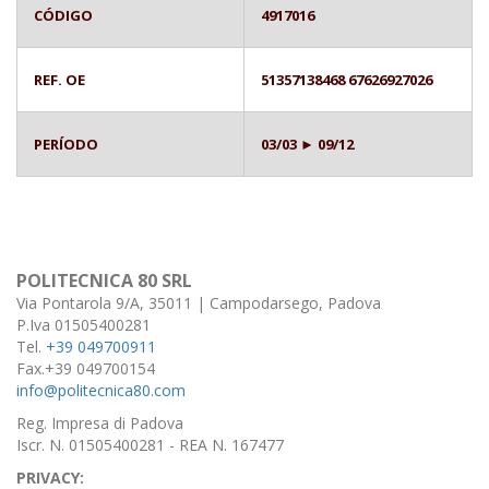
CÓDIGO
4917016
REF. OE
51357138468 67626927026
PERÍODO
03/03 ► 09/12
POLITECNICA 80 SRL
Via Pontarola 9/A, 35011 | Campodarsego, Padova
P.Iva 01505400281
Tel.
+39 049700911
Fax.+39 049700154
info@politecnica80.com
Reg. Impresa di Padova
Iscr. N. 01505400281 - REA N. 167477
PRIVACY: