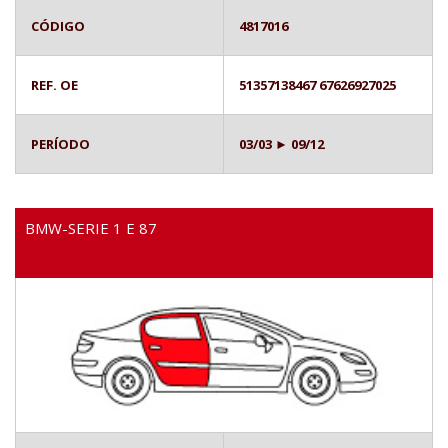
CÓDIGO
4817016
REF. OE
51357138467 67626927025
PERÍODO
03/03 ► 09/12
BMW-SERIE 1 E 87