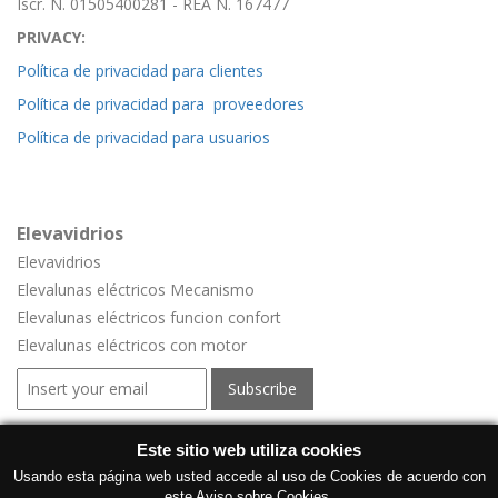
Iscr. N. 01505400281 - REA N. 167477
PRIVACY:
Política de privacidad para clientes
Política de privacidad para proveedores
Política de privacidad para usuarios
Elevavidrios
Elevavidrios
Elevalunas eléctricos Mecanismo
Elevalunas eléctricos funcion confort
Elevalunas eléctricos con motor
Ventana electricas para vehículos
Este sitio web utiliza cookies
Ventana electricas para vehículos
Usando esta página web usted accede al uso de Cookies de acuerdo con
este Aviso sobre Cookies.