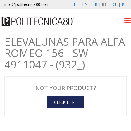
info@politecnica80.com
IT
|
EN
|
FR
|
ES
|
DE
|
PL
Tog
nav
ELEVALUNAS PARA ALFA
giovedì 6 agosto 2026
ROMEO 156 - SW -
Productos
4911047 - (932_)
Registro de la garantía
EMPRESA
NOT YOUR PRODUCT?
Noticias y Eventos
CLICK HERE
contactos
Zona privada