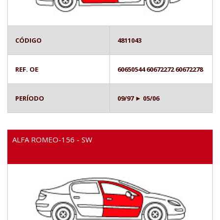
CÓDIGO
4811043
REF. OE
60650544 60672272 60672278
PERÍODO
09/97 ► 05/06
ALFA ROMEO-156 - SW