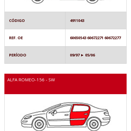
CÓDIGO
4911043
REF. OE
60650543 60672271 60672277
PERÍODO
09/97 ► 05/06
ALFA ROMEO-156 - SW