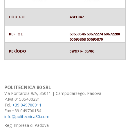
CÓDIGO
4811047
REF. OE
60650546 60672274 60672280
60695868 60695870
PERÍODO
09/97 ► 05/06
POLITECNICA 80 SRL
Via Pontarola 9/A, 35011 | Campodarsego, Padova
P.Iva 01505400281
Tel.
+39 049700911
Fax.+39 049700154
info@politecnica80.com
Reg. Impresa di Padova